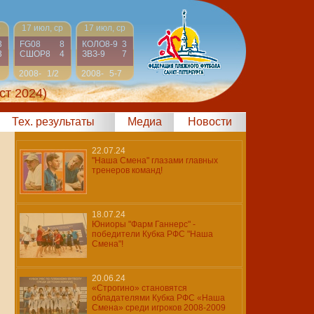
р
17 июл, ср
17 июл, ср
3
FG08
8
КОЛО8-9
3
3
СШОР8
4
ЗВЗ-9
7
2008-
1/2
2008-
5-7
2009
2009
ст 2024)
Тех. результаты
Медиа
Новости
22.07.24
"Наша Смена" глазами главных
тренеров команд!
18.07.24
Юниоры "Фарм Ганнерс" -
победители Кубка РФС "Наша
Смена"!
20.06.24
«Строгино» становятся
обладателями Кубка РФС «Наша
Смена» среди игроков 2008-2009