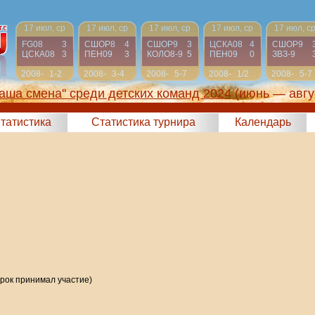
17 июл, ср
17 июл, ср
17 июл, ср
17 июл, ср
17 июл, с
FG08
3
СШОР8
4
СШОР9
3
ЦСКА08
4
СШОР9
ЦСКА08
3
ПЕН09
3
КОЛО8-9
5
ПЕН09
0
ЗВЗ-9
2008-
1-2
2008-
3-4
2008-
5-7
2008-
1/2
2008-
5-7
2009
2009
2009
2009
2009
аша смена" среди детских команд 2024
(июнь — авгу
татистика
Статистика турнира
Календарь
грок принимал участие)