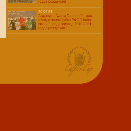
годов рождения!
20.06.24
Академия "Фарм Ганнерс" стала
обладателем Кубка РФС "Наша
смена" среди команд 2010-2011
годов рождения.!