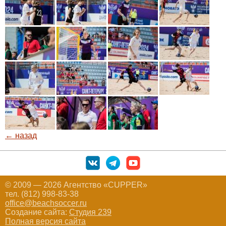
← назад
© 2009 — 2026 Агентство «CUPPER»
тел. (812) 998-83-38
office@beachsoccer.ru
Создание сайта:
Студия 239
Полная версия сайта