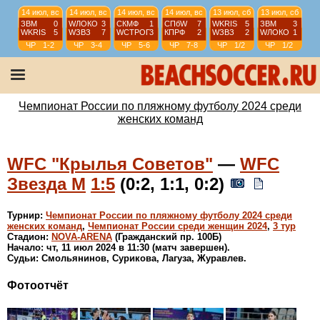
14 июл, вс
14 июл, вс
14 июл, вс
14 июл, вс
13 июл, сб
13 июл, сб
ЗВМ
0
WЛОКО
3
СКМФ
1
СПбW
7
WKRIS
5
ЗВМ
3
WKRIS
5
WЗВЗ
7
WCТРОГ
3
КПРФ
2
WЗВЗ
2
WЛОКО
1
ЧР
1-2
ЧР
3-4
ЧР
5-6
ЧР
7-8
ЧР
1/2
ЧР
1/2
13 июл, сб
13 июл, сб
13 июл, сб
13 июл, сб
КПРФ
1
СКМФ
4
А-09
2
СШ-1
4
WCТРОГ
3
СПбW
2
WКС
5
ТС
4
ЧР
5-8
ЧР
5-8
ЧР
9-10
ЧР
11-12
Чемпионат России по пляжному футболу 2024 среди
женских команд
WFC "Крылья Советов"
—
WFC
Звезда М
1:5
(0:2, 1:1, 0:2)
Турнир:
Чемпионат России по пляжному футболу 2024 среди
женских команд
,
Чемпионат России среди женщин 2024
,
3 тур
Стадион:
NOVA-ARENA
(Гражданский пр. 100Б)
Начало: чт, 11 июл 2024 в 11:30 (матч завершен).
Судьи: Смольянинов, Сурикова, Лагуза, Журавлев.
Фотоотчёт