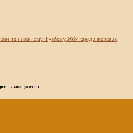
сии по пляжному футболу 2024 среди женских
грок принимал участие)