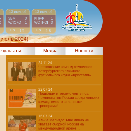
б
13 июл, сб
13 июл, сб
5
ЗВМ
3
КПРФ
1
2
WЛОКО
1
WCТРОГ
3
ЧР
1/2
ЧР
5-8
(июль 2024)
результаты
Медиа
Новости
24.11.24
Чествование команд-чемпионов
петербургского пляжного
футбольного клуба «Кристалл».
22.07.24
Подводим итоговую черту под
Чемпионатом России среди женских
команд вместе с главными
тренерами!
16.07.24
Альба Мельядо: Мне лично не
хватает сборной России на
международной арене…