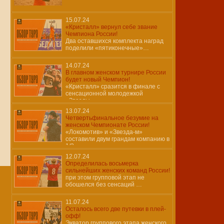
15.07.24
«Кристалл» вернул себе звание
Чемпиона России!
Два оставшихся комплекта наград
поделили «пятиконечные»…
14.07.24
В главном женском турнире России
будет новый Чемпион!
«Кристалл» сразится в финале с
сенсационной молодежкой
«Звезды»…
13.07.24
Четвертьфинальное безумие на
женском Чемпионате России!
«Локомотив» и «Звезда-м»
составили двум грандам компанию в
1/2…
12.07.24
Определилась восьмерка
сильнейших женских команд России!
при этом групповой этап не
обошелся без сенсаций …
11.07.24
Осталось всего две путевки в плей-
офф!
Экватор группового этапа женского