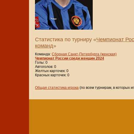
Статистика по турниру «
Чемпионат Рос
команд
»
Команда:
Сборная Санкт-Петербурга (женская)
Чемпионат России среди женщин 2024
Голы: 0
Автоголов: 0
Желтых карточек: 0
Красных карточек: 0
Общая статистика игрока
(по всем турнирам, в которых и