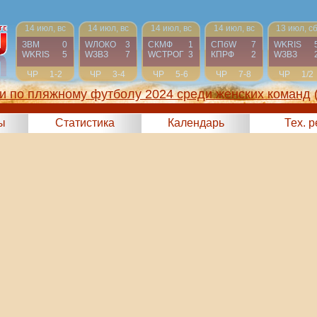
14 июл, вс
14 июл, вс
14 июл, вс
14 июл, вс
13 июл, с
ЗВМ
0
WЛОКО
3
СКМФ
1
СПбW
7
WKRIS
WKRIS
5
WЗВЗ
7
WCТРОГ
3
КПРФ
2
WЗВЗ
ЧР
1-2
ЧР
3-4
ЧР
5-6
ЧР
7-8
ЧР
1/2
и по пляжному футболу 2024 среди женских команд
ы
Статистика
Календарь
Тех. 