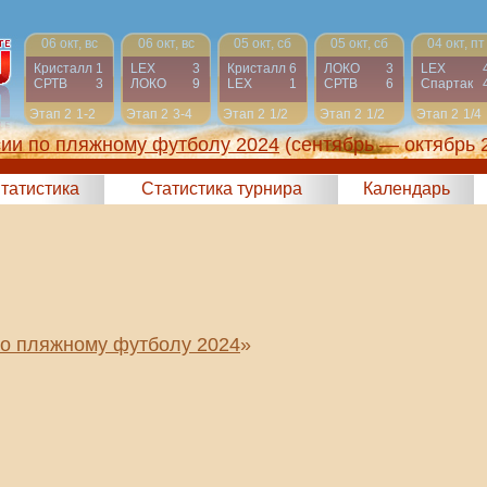
06 окт, вс
06 окт, вс
05 окт, сб
05 окт, сб
04 окт, пт
Кристалл
1
LEX
3
Кристалл
6
ЛОКО
3
LEX
СРТВ
3
ЛОКО
9
LEX
1
СРТВ
6
Спартак
Этап 2
1-2
Этап 2
3-4
Этап 2
1/2
Этап 2
1/2
Этап 2
1/4
сии по пляжному футболу 2024
(сентябрь — октябрь 
татистика
Статистика турнира
Календарь
по пляжному футболу 2024
»