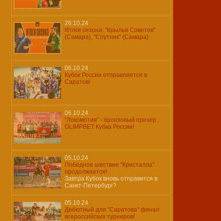
26.10.24
Итоги сезона: "Крылья Советов"
(Самара), "Спутник" (Самара)
06.10.24
Кубок России отправляется в
Саратов!
06.10.24
"Локомотив" - бронзовый призёр
OLIMPBET Кубка России!
05.10.24
Победное шествие "Кристалла"
продолжается!
Завтра Кубок вновь отправится в
Санкт-Петербург?
05.10.24
Дебютный для "Саратова" финал
всероссийских турниров!