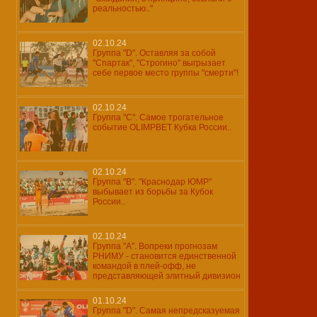
реальностью.."
02.10.24
Группа "D". Оставляя за собой
"Спартак", "Строгино" выгрызает
себе первое место группы "смерти"!
02.10.24
Группа "С". Самое трогательное
событие OLIMPBET Кубка России..
02.10.24
Группа "В". "Краснодар ЮМР"
выбывает из борьбы за Кубок
России..
02.10.24
Группа "А". Вопреки прогнозам
РНИМУ - становится единственной
командой в плей-офф, не
представляющей элитный дивизион
01.10.24
Группа "D". Самая непредсказуемая