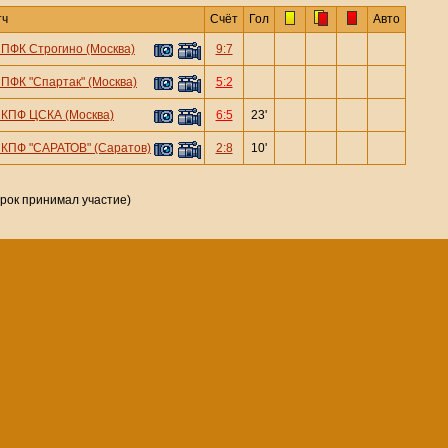
тч
Счёт
Гол
Авто
—
ПФК Строгино (Москва)
9:7
—
ПФК "Спартак" (Москва)
5:2
—
КПФ ЦСКА (Москва)
6:5
23'
—
КПФ "САРАТОВ" (Саратов)
2:8
10'
грок принимал участие)