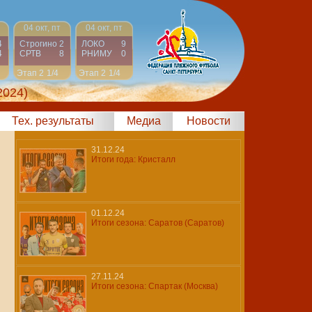
04 окт, пт
04 окт, пт
4
Строгино
2
ЛОКО
9
4
СРТВ
8
РНИМУ
0
Этап 2
1/4
Этап 2
1/4
2024)
Тех. результаты
Медиа
Новости
31.12.24
Итоги года: Кристалл
01.12.24
Итоги сезона: Саратов (Саратов)
27.11.24
Итоги сезона: Спартак (Москва)