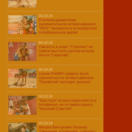
04.10.24
В полном драматизма
заключительном четвертьфинале
"ЛЕКС" прорвался в петербургское
полуфинальное дерби!
04.10.24
Смелость и азарт "Строгино" не
сумели выстоять против натиска
опыта "Саратова"..
04.10.24
Сказке РНИМУ суждено было
закончиться на четвертьфинале.
"Локомотив" проходит дальше!
04.10.24
"Кристалл" на всех порах мчится в
полуфинал, не оставив и шанса
"Крыльям Советов"!
03.10.24
Михаил Викторович Лихачев:
"Ожидания, в принципе, совпали с