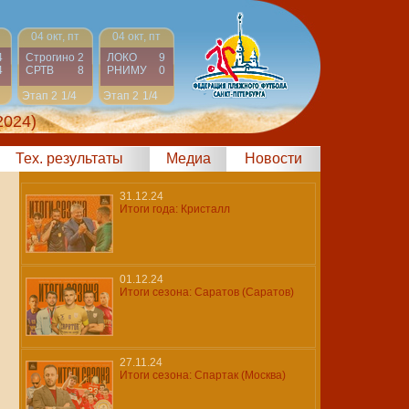
04 окт, пт
04 окт, пт
4
Строгино
2
ЛОКО
9
4
СРТВ
8
РНИМУ
0
Этап 2
1/4
Этап 2
1/4
2024)
Тех. результаты
Медиа
Новости
31.12.24
Итоги года: Кристалл
01.12.24
Итоги сезона: Саратов (Саратов)
27.11.24
Итоги сезона: Спартак (Москва)