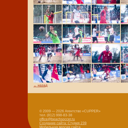
← назад
© 2009 — 2026 Агентство «CUPPER»
тел. (812) 998-83-38
office@beachsoccer.ru
Создание сайта: Студия 239
Мобильная версия сайта