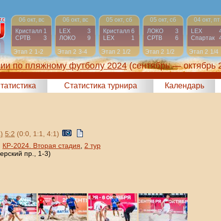
06 окт, вс
06 окт, вс
05 окт, сб
05 окт, сб
04 окт, пт
Кристалл
1
LEX
3
Кристалл
6
ЛОКО
3
LEX
СРТВ
3
ЛОКО
9
LEX
1
СРТВ
6
Спартак
Этап 2
1-2
Этап 2
3-4
Этап 2
1/2
Этап 2
1/2
Этап 2
1/4
сии по пляжному футболу 2024
(сентябрь — октябрь 
татистика
Статистика турнира
Календарь
)
5:2
(0:0, 1:1, 4:1)
,
КР-2024. Вторая стадия
,
2 тур
рский пр., 1-3)