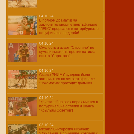
04.10.24
В полном драматизма
заключительном четвертьфинале
"ЛЕКС" прорвался в петербургское
полуфинальное дерби!
04.10.24
Смелость и азарт "Строгино" не
сумели выстоять против натиска
опыта "Саратова"..
04.10.24
Сказке РНИМУ суждено было
закончиться на четвертьфинале.
"Локомотив" проходит дальше!
04.10.24
"Кристалл" на всех порах мчится в
полуфинал, не оставив и шанса
"Крыльям Советов"!
03.10.24
Михаил Викторович Лихачев:
"Ожидания, в принципе, совпали с