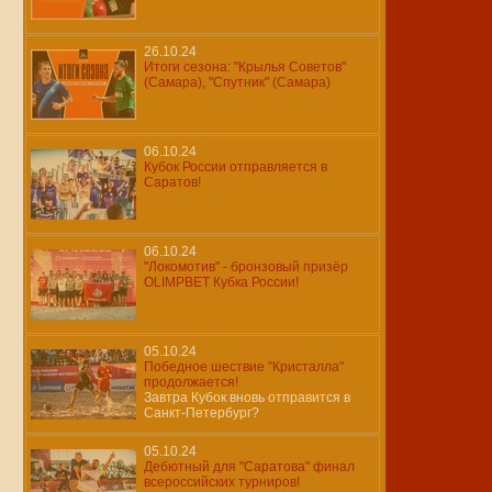
26.10.24
Итоги сезона: "Крылья Советов"
(Самара), "Спутник" (Самара)
06.10.24
Кубок России отправляется в
Саратов!
06.10.24
"Локомотив" - бронзовый призёр
OLIMPBET Кубка России!
05.10.24
Победное шествие "Кристалла"
продолжается!
Завтра Кубок вновь отправится в
Санкт-Петербург?
05.10.24
Дебютный для "Саратова" финал
всероссийских турниров!