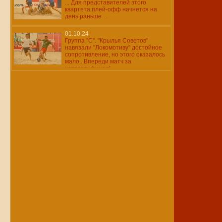
... Для представителей этого
квартета плей-офф начнется на
день раньше ...
01.10.24
Группа "С". "Крылья Советов"
навязали "Локомотиву" достойное
сопротивление, но этого оказалось
мало.. Впереди матч за
четвертьфинал!