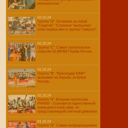
реальностью.."
02.10.24
Группа "D". Оставляя за собой
"Спартак", "Строгино" выгрызает
себе первое место группы "смерти"!
02.10.24
Группа "С". Самое трогательное
событие OLIMPBET Кубка России..
02.10.24
Группа "В". "Краснодар ЮМР"
выбывает из борьбы за Кубок
России..
02.10.24
Группа "А". Вопреки прогнозам
РНИМУ - становится единственной
командой в плей-офф, не
представляющей элитный дивизион
01.10.24
Группа "D". Самая непредсказуемая