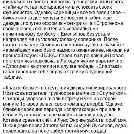
финального свистка попросил тренерский штаб взять
«тайм-аут», где постарался чуть успокоить своих
футболистов. Однако, «армейцы» всё же взяли своё –
буквально за две минуты Боровенков забил ещё
дважды, попутно оформив «хет-трик», а «Строгино» в
свою очередь окончательно «свалились» к
примитивному футболу – Емельянов без устали
направлял мяч угловому флажку соперника. После
пятого гола уже Семёнов взял тайм-аут и на скамейке
«армейцев» явно было намного оживленнее, нежели на
прошлой паузе. «ЦСКА» перешли в решающий навал,
не стесняясь подключать Лагоду к чужим воротам, но
«Строгино» выстояли и в случае победы «Спартака»
гарантировали себе первую строчку в турнирной
таблице.
«Красно-белые» в отсутствии дисквалифицированного
Новикова испытали трудности в матче со «Спутником».
Самарцы здорово начали встречу и уже на второй
минуте Токарев вывел свою команду вперёд. Однако,
ближе к середине периода «спартаковцы» пришли в
себя и буквально за две минуты вышли в лидеры.
Котенев сравнял счёт, а Луис Энрике забил второй мяч.
В концовке первой трети матча Андрей Лукьянов, едва
появившись на поле забил третий мяч, создав