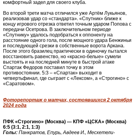
комфортный задел для своего клуба.
Во второй трети матча отличился уже Артём Лукьянов,
реализовав удар со «стандарта». «Спутник» ближе к
концу игрового отрезка ответил точным ударом Попова с
передачи Осетрова. В заключительном периоде
«Спутнику» удалось подобраться к оппоненту на
расстояние одного гола, после мощного удара Бенжиньи
и последующей срезки в собственные ворота Аркана.
После этого бразилец практически в одиночку пытался
восстановить равенство, но «красно-белые» сумели
выстоять и на последней минуте в быстрой атаке
Спартак Федоров поставил точку в этом
противостоянии. 5:3 – «Спартак» выходит в
четвертьфинал, где сыграет с «Лексом», а «Строгино» с
«Саратовом».
Фоторепортаж о матчах, состоявшихся 2 октября
2024 года
ПФК «Строгино» (Москва) — КПФ «ЦСКА» (Москва)
6:5 (3:1, 2:1, 1:3)
Голы:
Панкратов, Епурь, Авдеев И., Месхетели-