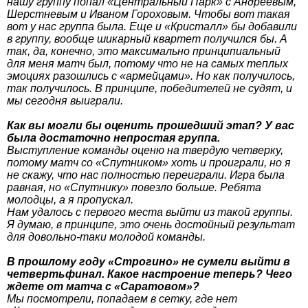
нашу группу попал «Центральный Парк» с Андреевым,
Шерстневым и Иваном Гороховым. Чтобы вот такая
вот у нас группа была. Еще и «Кристалл» бы добавили
в группу, вообще шикарный квартет получился бы. А
так, да, конечно, это максимально принципиальный
для меня матч был, потому что не на самых теплых
эмоциях разошлись с «армейцами». Но как получилось,
так получилось. В принципе, победителей не судят, и
мы сегодня выиграли.
Как вы могли бы оценить прошедший этап? У вас
была достаточно непростая группа.
Выступление команды оценю на твердую четверку,
потому матч со «Спутником» хоть и проиграли, но я
не скажу, что нас полностью переиграли. Игра была
равная, но «Спутнику» повезло больше. Ребята
молодцы, а я пропускал.
Нам удалось с первого места выйти из такой группы.
Я думаю, в принципе, это очень достойный результат
для довольно-таки молодой команды.
В прошлому году «Строгино» не сумели выйти в
четвертьфинал. Какое настроение теперь? Чего
ждете от матча с «Саратовом»?
Мы посмотрели, попадаем в сетку, где нет