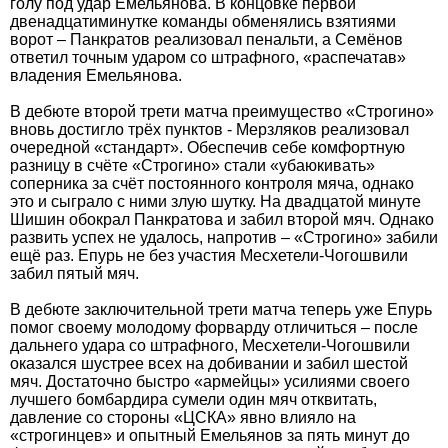
голу под удар Емельянова. В концовке первой
двенадцатиминутке команды обменялись взятиями
ворот – Панкратов реализовал пенальти, а Семёнов
ответил точным ударом со штрафного, «распечатав»
владения Емельянова.
В дебюте второй трети матча преимущество «Строгино»
вновь достигло трёх пунктов - Мерзляков реализовал
очередной «стандарт». Обеспечив себе комфортную
разницу в счёте «Строгино» стали «убаюкивать»
соперника за счёт постоянного контроля мяча, однако
это и сыграло с ними злую шутку. На двадцатой минуте
Шишин обокрал Панкратова и забил второй мяч. Однако
развить успех не удалось, напротив – «Строгино» забили
ещё раз. Епурь не без участия Месхетели-Чогошвили
забил пятый мяч.
В дебюте заключительной трети матча теперь уже Епурь
помог своему молодому форварду отличиться – после
дальнего удара со штрафного, Месхетели-Чогошвили
оказался шустрее всех на добивании и забил шестой
мяч. Достаточно быстро «армейцы» усилиями своего
лучшего бомбардира сумели один мяч отквитать,
давление со стороны «ЦСКА» явно влияло на
«строгинцев» и опытный Емельянов за пять минут до