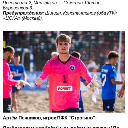
Чогошвили-2, Мерзляков — Семенов, Шишин,
Боровенков-3.
Предупреждения:
Шишин, Константинов (оба КПФ
«ЦСКА» (Москва)).
Артём Печников, игрок ПФК "Строгино":