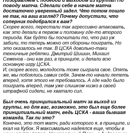
Поздравляем с победой и выходом из группы! По
поводу матча. Сделали себе в начале матча
достаточно уверенный задел. Что потом пошло
не так, на ваш взгляд? Почему допустили, что
соперник подобрался к вам?
Скорее всего, перестали так агрессивно атаковать,
как это делали в первом и половину где-то второго
периода. Как будто бы посчитали то, что раз уж
забили, то теперь можно от обороны поиграть. Но
это оказалось не так. В ЦСКА довольно-таки
техничные ребятки. Дмитрий Шишин, Михаил
Семенов - они как раз, в принципе, и делали всю
основную игру ЦСКА.
И, скорее всего, молодость тоже сыграла свое. Опять
же, мы побоялись самих себя. Зачем-то начали лететь
вперед, хотя этого не требовалось. А где надо было
поиграть вперед, там уже слишком низко в своей
штрафной сидели, не хватало сил.
Был очень принципиальный матч за выход из
группы, но для вас, возможно, это был еще более
принципиальный матч, ведь ЦСКА - ваша бывшая
команда. Так ли это?
Конечно, это тот матч, ради которого я, в принципе, и
ехал на Кубок. Я максимально надеялся еще, чтобы в