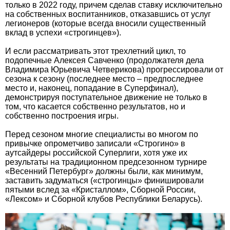
только в 2022 году, причем сделав ставку исключительно
на собственных воспитанников, отказавшись от услуг
легионеров (которые всегда вносили существенный
вклад в успехи «строгинцев»).
И если рассматривать этот трехлетний цикл, то
подопечные Алексея Савченко (продолжателя дела
Владимира Юрьевича Четверикова) прогрессировали от
сезона к сезону (последнее место – предпоследнее
место и, наконец, попадание в Суперфинал),
демонстрируя поступательное движение не только в
том, что касается собственно результатов, но и
собственно построения игры.
Перед сезоном многие специалисты во многом по
привычке опрометчиво записали «Строгино» в
аутсайдеры российской Суперлиги, хотя уже их
результаты на традиционном предсезонном турнире
«Весенний Петербург» должны были, как минимум,
заставить задуматься («строгинцы» финишировали
пятыми вслед за «Кристаллом», Сборной России,
«Лексом» и Сборной клубов Республики Беларусь).