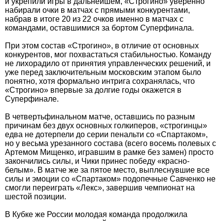
и укрепили игры в дальнейшем, «Строгино» уверенно
набирали очки в матчах с прямыми конкурентами,
набрав в итоге 20 из 22 очков именно в матчах с
командами, оставшимися за бортом Суперфинала.
При этом состав «Строгино», в отличие от основных
конкурентов, мог похвастаться стабильностью. Команду
не лихорадило от принятия управленческих решений, и
уже перед заключительным московским этапом было
понятно, хотя формально интрига сохранялась, что
«Строгино» впервые за долгие годы окажется в
Суперфинале.
В четвертьфинальном матче, оставшись по разным
причинам без двух основных голкиперов, «строгинцы»
едва не дотерпели до серии пенальти со «Спартаком»,
но у весьма урезанного состава (всего восемь полевых с
Артемом Мищенко, игравшим в рамке без замен) просто
закончились силы, и Чики принес победу «красно-
белым». В матче же за пятое место, выплеснувшие все
силы и эмоции со «Спартаком» подопечные Савченко не
смогли переиграть «Лекс», завершив чемпионат на
шестой позиции.
В Кубке же России молодая команда продолжила