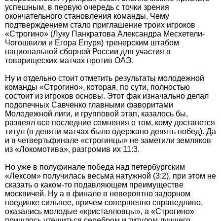
успешным, в первую очередь с точки зрения
окончательного становления команды. Чему
подтверждением стало приглашение троих игроков
«Строгино» (Луку Панкратова Александра Месхетели-
Чогошвили и Егора Епуря) тренерским штабом
национальной сборной России для участия в
товарищеских матчах против ОАЭ.
Ну и отдельно стоит отметить результаты молодежной
команды «Строгино», которая, по сути, полностью
состоит из игроков основы. Этот фак изначально делал
подопечных Савченко главными фаворитами
Молодежной лиги, и групповой этап, казалось бы,
развеял все последние сомнения о том, кому достанется
титул (в девяти матчах было одержано девять побед). Да
и в четвертьфинале «строгинцы» не заметили земляков
из «Локомотива», разгромив их 11:3.
Но уже в полуфинале победа над петербургским
«Лексом» получилась весьма натужной (3:2), при этом не
сказать о каком-то подавляющем преимуществе
москвичей. Ну а в финале в невероятно задорном
поединке сильнее, причем совершенно справедливо,
оказались молодые «кристалловцы», а «Строгино»
пришлось утешиться серебром и титулом лучшего