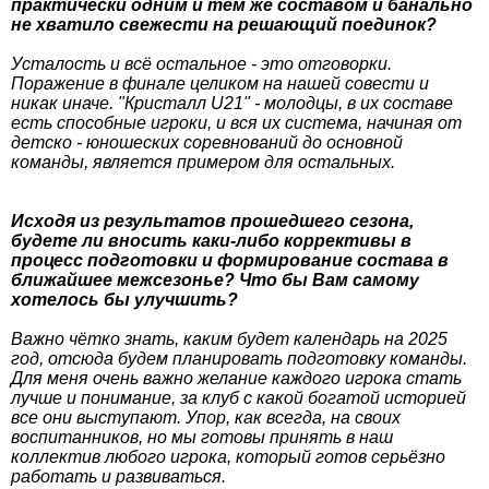
практически одним и тем же составом и банально
не хватило свежести на решающий поединок?
Усталость и всё остальное - это отговорки.
Поражение в финале целиком на нашей совести и
никак иначе. "Кристалл U21" - молодцы, в их составе
есть способные игроки, и вся их система, начиная от
детско - юношеских соревнований до основной
команды, является примером для остальных.
Исходя из результатов прошедшего сезона,
будете ли вносить каки-либо коррективы в
процесс подготовки и формирование состава в
ближайшее межсезонье? Что бы Вам самому
хотелось бы улучшить?
Важно чётко знать, каким будет календарь на 2025
год, отсюда будем планировать подготовку команды.
Для меня очень важно желание каждого игрока стать
лучше и понимание, за клуб с какой богатой историей
все они выступают. Упор, как всегда, на своих
воспитанников, но мы готовы принять в наш
коллектив любого игрока, который готов серьёзно
работать и развиваться.