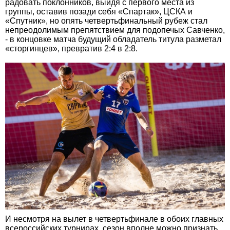
радовать поклонников, выйдя с первого места из
группы, оставив позади себя «Спартак», ЦСКА и
«Спутник», но опять четвертьфинальный рубеж стал
непреодолимым препятствием для подопечых Савченко,
- в концовке матча будущий обладатель титула разметал
«сторгинцев», превратив 2:4 в 2:8.
И несмотря на вылет в четвертьфинале в обоих главных
всероссийских турнирах, сезон вполне можно признать