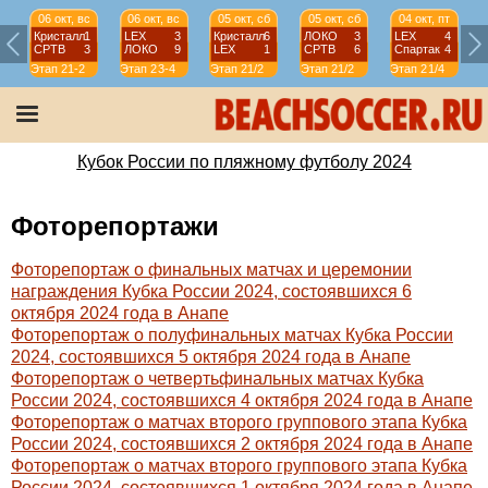
06 окт, вс
06 окт, вс
05 окт, сб
05 окт, сб
04 окт, пт
Кристалл
1
LEX
3
Кристалл
6
ЛОКО
3
LEX
4
СРТВ
3
ЛОКО
9
LEX
1
СРТВ
6
Спартак
4
Этап 2
1-2
Этап 2
3-4
Этап 2
1/2
Этап 2
1/2
Этап 2
1/4
Э
Кубок России по пляжному футболу 2024
Фоторепортажи
Фоторепортаж о финальных матчах и церемонии
награждения Кубка России 2024, состоявшихся 6
октября 2024 года в Анапе
Фоторепортаж о полуфинальных матчах Кубка России
2024, состоявшихся 5 октября 2024 года в Анапе
Фоторепортаж о четвертьфинальных матчах Кубка
России 2024, состоявшихся 4 октября 2024 года в Анапе
Фоторепортаж о матчах второго группового этапа Кубка
России 2024, состоявшихся 2 октября 2024 года в Анапе
Фоторепортаж о матчах второго группового этапа Кубка
России 2024, состоявшихся 1 октября 2024 года в Анапе