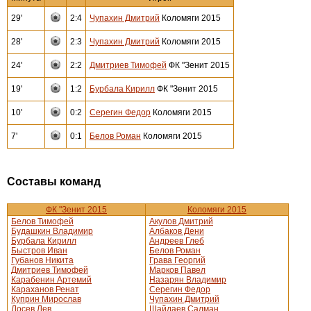
29'
2:4
Чупахин Дмитрий
Коломяги 2015
28'
2:3
Чупахин Дмитрий
Коломяги 2015
24'
2:2
Дмитриев Тимофей
ФК "Зенит 2015
19'
1:2
Бурбала Кирилл
ФК "Зенит 2015
10'
0:2
Серегин Федор
Коломяги 2015
7'
0:1
Белов Роман
Коломяги 2015
Составы команд
ФК "Зенит 2015
Коломяги 2015
Белов Тимофей
Акулов Дмитрий
Будашкин Владимир
Албаков Дени
Бурбала Кирилл
Андреев Глеб
Быстров Иван
Белов Роман
Губанов Никита
Грава Георгий
Дмитриев Тимофей
Марков Павел
Карабенин Артемий
Назарян Владимир
Караханов Ренат
Серегин Федор
Куприн Мирослав
Чупахин Дмитрий
Лосев Лев
Шайдаев Салман