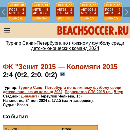
24 янв, пт
24 янв, пт
19 янв, вс
19 янв, вс
19 янв, вс
FG08
6
АВТВ
5
АВТ15
3
АВТ-09B
3
FG08
4
МСК07
4
АВТ-09B
5
КОЛ-14
3
МСК07
4
АВТВ
4
2006-
1-2
2006-
3-4
2014
3-4
2006-
1/2
2006-
1/2
07
07
07
07
Турнир Санкт-Петербурга по пляжному футболу среди
детско-юношеских команд 2024
ФК "Зенит 2015
—
Коломяги 2015
2:4 (0:2, 2:0, 0:2)
Турнир:
Турнир Санкт-Петербурга по пляжному футболу среди
детско-юношеских команд 2024
,
Первенство СПб 2015 г.р.
,
5 тур
Стадион:
Динамит
(Переулок Челиева, 13)
Начало: вс, 24 ноя 2024 в 17:15 (матч завершен).
Судьи: Исаев.
События
Минута
Игрок