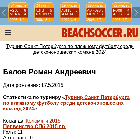
24 янв, пт
24 янв, пт
19 янв, вс
19 янв, вс
19 янв, вс
FG08
6
АВТВ
5
АВТ15
3
АВТ-09B
3
FG08
4
МСК07
4
АВТ-09B
5
КОЛ-14
3
МСК07
4
АВТВ
4
2006-
1-2
2006-
3-4
2014
3-4
2006-
1/2
2006-
1/2
07
07
07
07
Турнир Санкт-Петербурга по пляжному футболу среди
детско-юношеских команд 2024
Белов Роман Андреевич
Дата рождения: 17.5.2015
Статистика по турниру «
Турнир Санкт-Петербурга
по пляжному футболу среди детско-юношеских
команд 2024
»
Команда:
Коломяги 2015
Первенство СПб 2015 г.р.
Голы: 11
Автоголов: 0