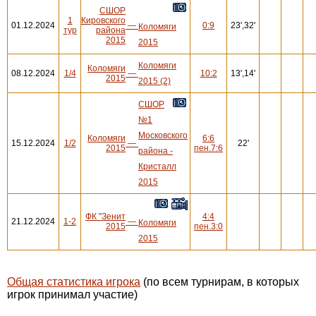
СШОР
1
Кировского
01.12.2024
—
0:9
23',32'
Коломяги
тур
района
2015
2015
Коломяги
Коломяги
08.12.2024
1/4
—
10:2
13',14'
2015
2015 (2)
СШОР
№1
Московского
Коломяги
6:6
15.12.2024
1/2
—
22'
2015
пен.7:6
района -
Кристалл
2015
ФК "Зенит
4:4
21.12.2024
1-2
—
Коломяги
2015
пен.3:0
2015
Общая статистика игрока
(по всем турнирам, в которых
игрок принимал участие)