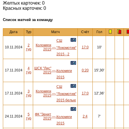
Желтых карточек: 0
Красных карточек: 0
Cписок матчей за команду
Дата
Тур
Матч
Счёт
Гол
СШ
2
Коломяги
10.11.2024
—
17:0
10'
"Локомотив"
тур
2015
2015 - 2
4
ШСК "Лис"
17.11.2024
—
0:20
15',30'
Коломяги
тур
2015
2015
СШ
3
Коломяги
17.11.2024
—
17:0
12',36'
"Локомотив"
тур
2015
2015 белые
5
ФК "Зенит
24.11.2024
—
2:4
7'
Коломяги
тур
2015
2015