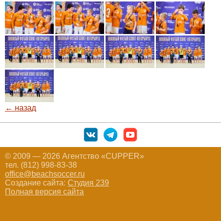
← назад
© 2009 — 2026 Агентство «CUPPER»
тел. (812) 998-83-38
office@beachsoccer.ru
Создание сайта:
Студия 239
Полная версия сайта