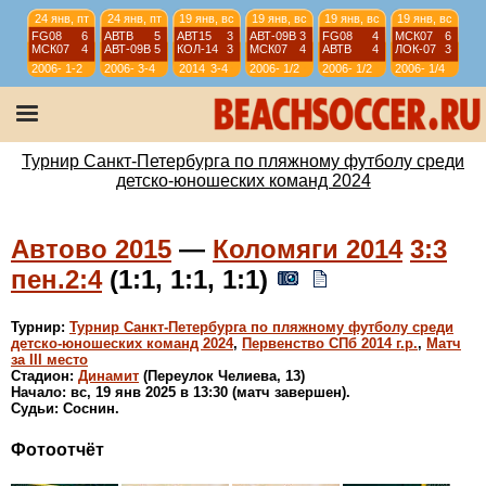
24 янв, пт
24 янв, пт
19 янв, вс
19 янв, вс
19 янв, вс
19 янв, вс
FG08
6
АВТВ
5
АВТ15
3
АВТ-09B
3
FG08
4
МСК07
6
МСК07
4
АВТ-09B
5
КОЛ-14
3
МСК07
4
АВТВ
4
ЛОК-07
3
2006-
1-2
2006-
3-4
2014
3-4
2006-
1/2
2006-
1/2
2006-
1/4
07
07
07
07
07
12 янв, вс
12 янв, вс
12 янв, вс
12 янв, вс
АВТ08
4
АВТ-09B
6
ИСКР-07
5
ИС-08
1
АВТВ
6
ЛИС08
4
СШЛ08R
3
МСК08
4
2006-
1/4
2006-
1/4
2006-
9-10
2006-
11-12
Турнир Санкт-Петербурга по пляжному футболу среди
07
07
07
07
детско-юношеских команд 2024
Автово 2015
—
Коломяги 2014
3:3
пен.2:4
(1:1, 1:1, 1:1)
Турнир:
Турнир Санкт-Петербурга по пляжному футболу среди
детско-юношеских команд 2024
,
Первенство СПб 2014 г.р.
,
Матч
за III место
Стадион:
Динамит
(Переулок Челиева, 13)
Начало: вс, 19 янв 2025 в 13:30 (матч завершен).
Судьи: Соснин.
Фотоотчёт