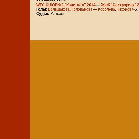
WFC СШОР№2 "Кристалл" 2014
—
ЖФК "Сестрорецк" 2
Голы:
Большакова
,
Голованова
—
Королева
,
Тихонова
-5.
Судьи:
Максаев