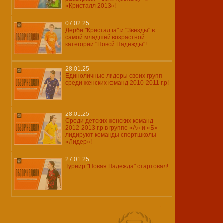
«Кристалл 2013»!
07.02.25
Дерби "Кристалла" и "Звезды" в
самой младшей возрастной
категории "Новой Надежды"!
28.01.25
Единоличные лидеры своих групп
среди женских команд 2010-2011 г.р!
28.01.25
Среди детских женских команд
2012-2013 г.р в группе «А» и «Б»
лидируют команды спортшколы
«Лидер»!
27.01.25
Турнир "Новая Надежда" стартовал!