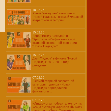
18.02.25
Юные "звёздочки" - чемпионки
"Новой Надежды" в самой младшей
возрастной категории!
15.02.25
Дерби между "Звездой" и
"Кристаллом" в финале самой
старшей возрастной категории
"Новой Надежды"!
15.02.25
Дуэт "Лидера" в финале "Новой
Надежды" 2012-2013 года
рождения!
07.02.25
В самой старшей возрастной
категории турнира «Новая
Надежда» определились
финалисты ...
07.02.25
«Лидер» стал победителем группы
«А», а путевку в «бронзовый» матч
разыграют «Зенит(белые)» и