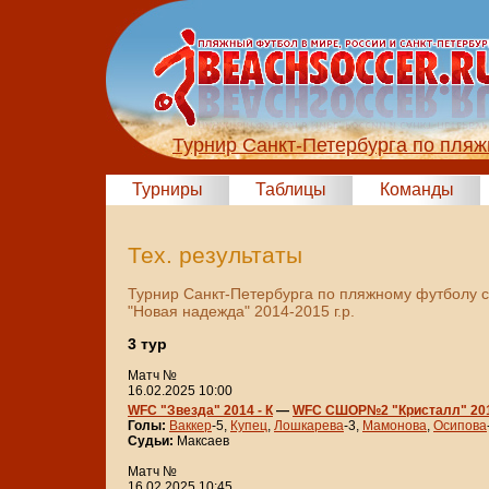
Турнир Санкт-Петербурга по пля
Турниры
Таблицы
Команды
Тех. результаты
Турнир Санкт-Петербурга по пляжному футболу 
"Новая надежда" 2014-2015 г.р.
3 тур
Матч №
16.02.2025 10:00
WFC "Звезда" 2014 - К
—
WFC СШОР№2 "Кристалл" 20
Голы:
Ваккер
-5,
Купец
,
Лошкарева
-3,
Мамонова
,
Осипова
Судьи:
Максаев
Матч №
16.02.2025 10:45