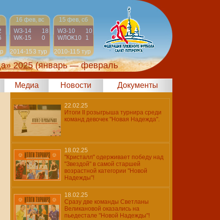
с
16 фев, вс
15 фев, сб
2
WЗ-14
18
WЗ-10
10
6
WК-15
0
WЛОК10
1
ур
2014-15
3 тур
2010-11
5 тур
да» 2025
(январь — февраль
Медиа
Новости
Документы
22.02.25
Итоги II розыгрыша турнира среди
команд девочек "Новая Надежда".
18.02.25
"Кристалл" одерживает победу над
"Звездой" в самой старшей
возрастной категории "Новой
Надежды"!
18.02.25
Сразу две команды Светланы
Великановой оказались на
пьедестале "Новой Надежды"!