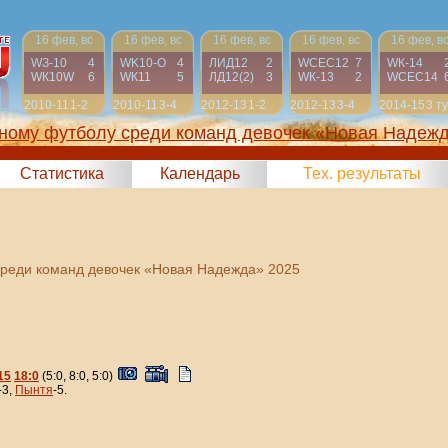
16 фев, вс
16 фев, вс
16 фев, вс
16 фев, вс
16 фев, в
WЗ-10
4
WK10-О
4
ЛИД12
2
WСЕС12
7
WК-14
WК10W
6
WК11
5
ЛД12(2)
3
WК-13
2
WСЕС14
2010-11
1-2
2010-11
3-4
2012-13
1-2
2012-13
3-4
2014-15
3 т
жному футболу среди команд девочек «Новая Надеж
2025)
Статистика
Календарь
Тех. результаты
среди команд девочек «Новая Надежда» 2025
15
18:0
(5:0, 8:0, 5:0)
-3,
Пынтя
-5.