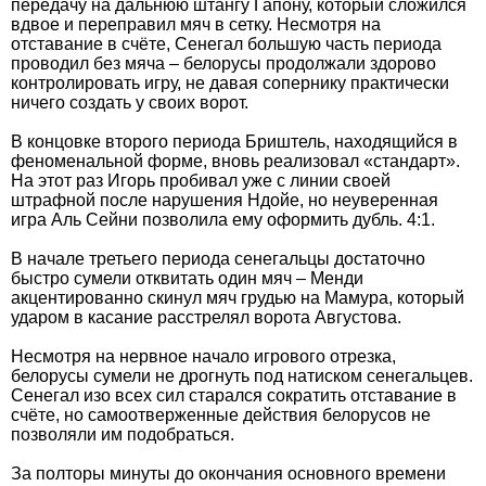
передачу на дальнюю штангу Гапону, который сложился
вдвое и переправил мяч в сетку. Несмотря на
отставание в счёте, Сенегал большую часть периода
проводил без мяча – белорусы продолжали здорово
контролировать игру, не давая сопернику практически
ничего создать у своих ворот.
В концовке второго периода Бриштель, находящийся в
феноменальной форме, вновь реализовал «стандарт».
На этот раз Игорь пробивал уже с линии своей
штрафной после нарушения Ндойе, но неуверенная
игра Аль Сейни позволила ему оформить дубль. 4:1.
В начале третьего периода сенегальцы достаточно
быстро сумели отквитать один мяч – Менди
акцентированно скинул мяч грудью на Мамура, который
ударом в касание расстрелял ворота Августова.
Несмотря на нервное начало игрового отрезка,
белорусы сумели не дрогнуть под натиском сенегальцев.
Сенегал изо всех сил старался сократить отставание в
счёте, но самоотверженные действия белорусов не
позволяли им подобраться.
За полторы минуты до окончания основного времени