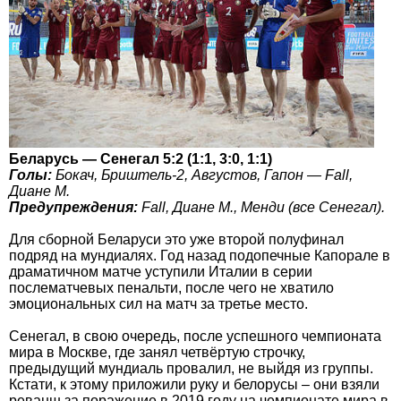
Беларусь — Сенегал 5:2 (1:1, 3:0, 1:1)
Голы:
Бокач, Бриштель-2, Августов, Гапон — Fall,
Диане М.
Предупреждения:
Fall, Диане М., Менди (все Сенегал).
Для сборной Беларуси это уже второй полуфинал
подряд на мундиалях. Год назад подопечные Капорале в
драматичном матче уступили Италии в серии
послематчевых пенальти, после чего не хватило
эмоциональных сил на матч за третье место.
Сенегал, в свою очередь, после успешного чемпионата
мира в Москве, где занял четвёртую строчку,
предыдущий мундиаль провалил, не выйдя из группы.
Кстати, к этому приложили руку и белорусы – они взяли
реванш за поражение в 2019 году на чемпионате мира в