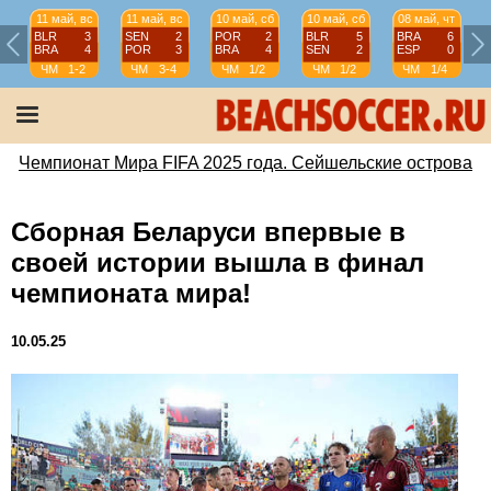
11 май, вс
11 май, вс
10 май, сб
10 май, сб
08 май, чт
BLR
3
SEN
2
POR
2
BLR
5
BRA
6
BRA
4
POR
3
BRA
4
SEN
2
ESP
0
ЧМ
1-2
ЧМ
3-4
ЧМ
1/2
ЧМ
1/2
ЧМ
1/4
Чемпионат Мира FIFA 2025 года. Сейшельские острова
Cборная Беларуси впервые в
своей истории вышла в финал
чемпионата мира!
10.05.25