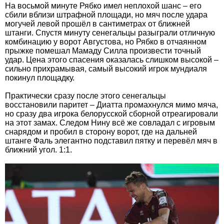
На восьмой минуте Рябко имел неплохой шанс – его
сбили вблизи штрафной площади, но мяч после удара
могучей левой прошёл в сантиметрах от ближней
штанги. Спустя минуту сенегальцы разыграли отличную
комбинацию у ворот Августова, но Рябко в отчаянном
прыжке помешал Мамаду Силла произвести точный
удар. Цена этого спасения оказалась слишком высокой –
сильно прихрамывая, самый высокий игрок мундиаля
покинул площадку.
Практически сразу после этого сенегальцы
восстановили паритет – Диатта промахнулся мимо мяча,
но сразу два игрока белорусской сборной отреагировали
на этот замах. Следом Нину всё же совладал с игровым
снарядом и пробил в сторону ворот, где на дальней
штанге Фаль элегантно подставил пятку и перевёл мяч в
ближний угол. 1:1.