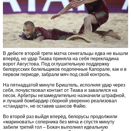
В дебюте второй трети матча сенегальцы едва не вышли
вперёд, но удар Тиава приняла на себя перекладина
ворот Августова. Под оглушительную поддержку
белорусских болельщиков подопечные Капорале, как и в
первом периоде, забрали мяч под свой контроль.
На пятнадцатой минуте Бриштель, исполняя удар через
себя, почувствовал контакт от Тиава и завалился на
песок. Арбитры незамедлительно назначили штрафной,
и лучший бомбардир сборной уверенно реализовал
«стандарт», не оставив шансов Файю.
Во второй раз выйдя вперёд, белорусы продолжили
«мариновать» соперника без мяча и спустя минуту
забили третий гол – Бокач выполнил идеальную