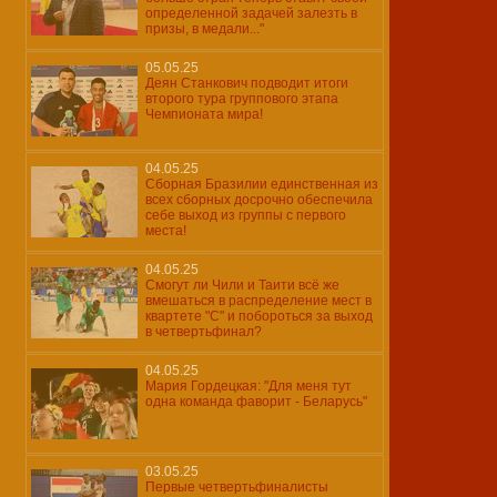
определенной задачей залезть в
призы, в медали..."
05.05.25
Деян Станкович подводит итоги
второго тура группового этапа
Чемпионата мира!
04.05.25
Сборная Бразилии единственная из
всех сборных досрочно обеспечила
себе выход из группы с первого
места!
04.05.25
Смогут ли Чили и Таити всё же
вмешаться в распределение мест в
квартете "С" и побороться за выход
в четвертьфинал?
04.05.25
Мария Гордецкая: "Для меня тут
одна команда фаворит - Беларусь"
03.05.25
Первые четвертьфиналисты