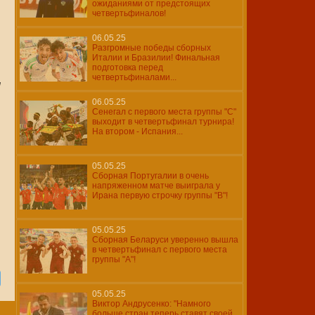
ожиданиями от предстоящих
четвертьфиналов!
06.05.25
Разгромные победы сборных
Италии и Бразилии! Финальная
подготовка перед
четвертьфиналами...
я
06.05.25
Сенегал с первого места группы "С"
выходит в четвертьфинал турнира!
На втором - Испания...
05.05.25
Сборная Португалии в очень
напряженном матче выиграла у
Ирана первую строчку группы "В"!
05.05.25
Cборная Беларуси уверенно вышла
в четвертьфинал с первого места
группы "А"!
05.05.25
Виктор Андрусенко: "Намного
больше стран теперь ставят своей