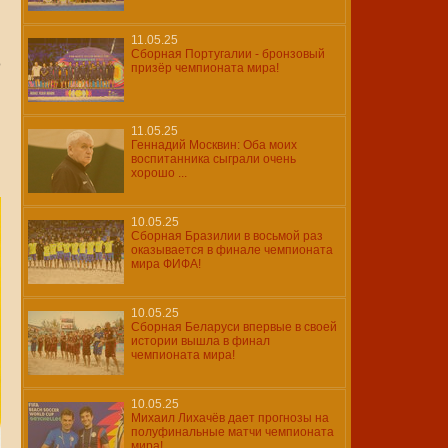
11.05.25
Сборная Португалии - бронзовый
о
призёр чемпионата мира!
11.05.25
Геннадий Москвин: Оба моих
воспитанника сыграли очень
хорошо ...
10.05.25
Сборная Бразилии в восьмой раз
оказывается в финале чемпионата
мира ФИФА!
10.05.25
Cборная Беларуси впервые в своей
истории вышла в финал
чемпионата мира!
10.05.25
Михаил Лихачёв дает прогнозы на
полуфинальные матчи чемпионата
мира!