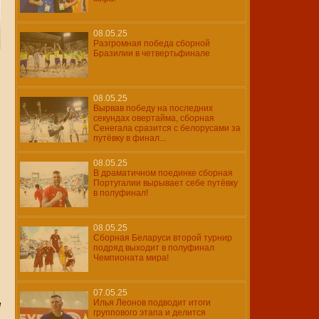
08.05.25
Разгромная победа сборной
Бразилии в четвертьфинале
08.05.25
Вырвав победу на последних
секундах овертайма, сборная
Сенегала сразится с белорусами за
путёвку в финал...
08.05.25
В драматичном поединке сборная
Португалии вырывает себе путёвку
в полуфинал!
08.05.25
Сборная Беларуси второй турнир
подряд выходит в полуфинал
Чемпионата мира!
07.05.25
Илья Леонов подводит итоги
я
группового этапа и делится