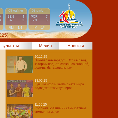
08 май, чт
08 май, чт
6
SEN
4
POR
7
0
ITA
3
JPN
6
ЧМ
1/4
ЧМ
1/4
025)
результаты
Медиа
Новости
20.12.25
Николас Альварадо: «Это был год,
которым все, кто связан со сборной,
должны быть довольны»
13.05.25
Лучшие игроки чемпионата мира
подводят итоги турнира!
11.05.25
Сборная Бразилии - семикратные
чемпионы мира!