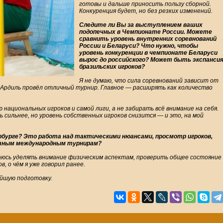
готовы и дальше приносить пользу сборной.
Конкуренция будет, но без резких изменений.
Следите ли Вы за выступлением ваших
подопечных в Чемпионате России. Можете
сравнить уровень внутренних соревнований
России и Беларуси? Что нужно, чтобы
уровень конкуренции в чемпионате Беларуси
вырос до российского? Может быть экспанси
бразильских игроков?
Я не думаю, что сила соревнований зависит от
и Ардиль провёл отличный турнир. Главное — расширять как количество
циональных игроков и самой лиги, а не забирать всё внимание на себя.
сильнее, но уровень собственных игроков снизится — и это, на мой
рбурге? Это работа над тактическими нюансами, просмотр игроков,
етным международным турнирам?
аюсь уделять внимание физическим аспектам, проверить общее состояние
, о чём я уже говорил ранее.
йшую подготовку.