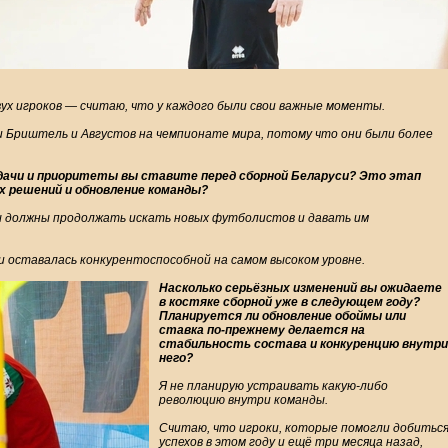
ух игроков — считаю, что у каждого были свои важные моменты.
или Бриштель и Августов на чемпионате мира, потому что они были более
задачи и приоритеты вы ставите перед сборной Беларуси? Это этап
х решений и обновление команды?
 должны продолжать искать новых футболистов и давать им
и оставалась конкурентоспособной на самом высоком уровне.
Насколько серьёзных изменений вы ожидаете
в костяке сборной уже в следующем году?
Планируется ли обновление обоймы или
ставка по-прежнему делается на
стабильность состава и конкуренцию внутри
него?
Я не планирую устраивать какую-либо
революцию внутри команды.
Считаю, что игроки, которые помогли добитьс
успехов в этом году и ещё три месяца назад,