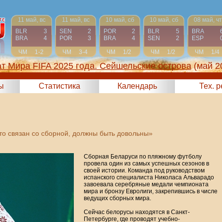
11 май, вс
11 май, вс
10 май, сб
10 май, сб
08 май, чт
BLR
3
SEN
2
POR
2
BLR
5
BRA
BRA
4
POR
3
BRA
4
SEN
2
ESP
ЧМ
1-2
ЧМ
3-4
ЧМ
1/2
ЧМ
1/2
ЧМ
1/4
т Мира FIFA 2025 года. Сейшельские острова
(май 2
ы
Статистика
Календарь
Тех. 
кто связан со сборной, должны быть довольны»
Сборная Беларуси по пляжному футболу
провела один из самых успешных сезонов в
своей истории. Команда под руководством
испанского специалиста Николаса Альварадо
завоевала серебряные медали чемпионата
мира и бронзу Евролиги, закрепившись в числе
ведущих сборных мира.
Сейчас белорусы находятся в Санкт-
Петербурге, где проводят учебно-