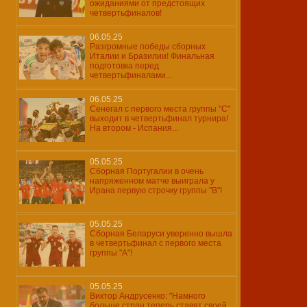
ожиданиями от предстоящих
четвертьфиналов!
06.05.25
Разгромные победы сборных
Италии и Бразилии! Финальная
подготовка перед
четвертьфиналами...
06.05.25
Сенегал с первого места группы "С"
выходит в четвертьфинал турнира!
На втором - Испания...
05.05.25
Сборная Португалии в очень
напряженном матче выиграла у
Ирана первую строчку группы "В"!
05.05.25
Cборная Беларуси уверенно вышла
в четвертьфинал с первого места
группы "А"!
05.05.25
Виктор Андрусенко: "Намного
больше стран теперь ставят своей