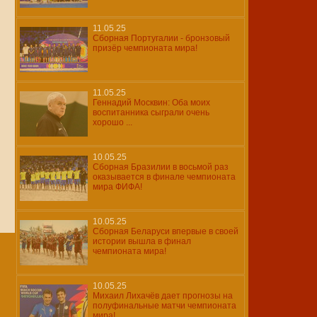
11.05.25
Сборная Португалии - бронзовый
призёр чемпионата мира!
11.05.25
Геннадий Москвин: Оба моих
воспитанника сыграли очень
хорошо ...
10.05.25
Сборная Бразилии в восьмой раз
оказывается в финале чемпионата
мира ФИФА!
10.05.25
Cборная Беларуси впервые в своей
истории вышла в финал
чемпионата мира!
10.05.25
Михаил Лихачёв дает прогнозы на
полуфинальные матчи чемпионата
мира!