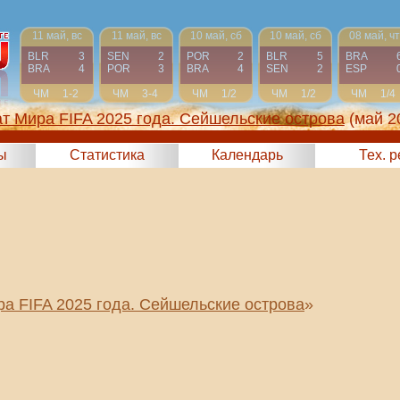
11 май, вс
11 май, вс
10 май, сб
10 май, сб
08 май, чт
BLR
3
SEN
2
POR
2
BLR
5
BRA
BRA
4
POR
3
BRA
4
SEN
2
ESP
ЧМ
1-2
ЧМ
3-4
ЧМ
1/2
ЧМ
1/2
ЧМ
1/4
т Мира FIFA 2025 года. Сейшельские острова
(май 2
ы
Статистика
Календарь
Тех. 
а FIFA 2025 года. Сейшельские острова
»