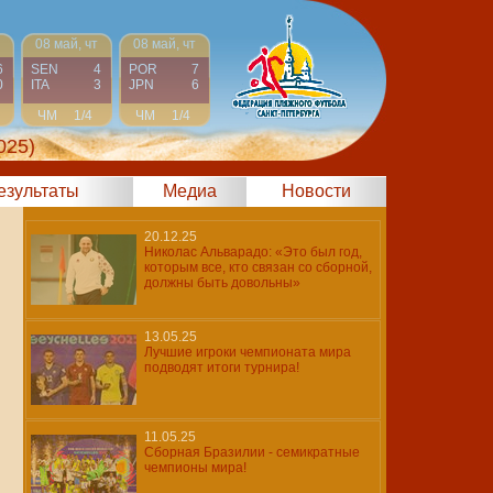
08 май, чт
08 май, чт
6
SEN
4
POR
7
0
ITA
3
JPN
6
ЧМ
1/4
ЧМ
1/4
025)
результаты
Медиа
Новости
20.12.25
Николас Альварадо: «Это был год,
которым все, кто связан со сборной,
должны быть довольны»
13.05.25
Лучшие игроки чемпионата мира
подводят итоги турнира!
11.05.25
Сборная Бразилии - семикратные
чемпионы мира!