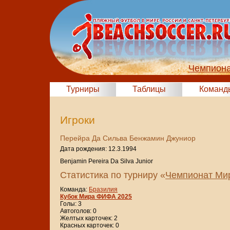
Чемпиона
Турниры
Таблицы
Команд
Игроки
Перейра Да Сильва Бенжамин Джуниор
Дата рождения: 12.3.1994
Benjamin Pereira Da Silva Junior
Статистика по турниру «
Чемпионат Мир
Команда:
Бразилия
Кубок Мира ФИФА 2025
Голы: 3
Автоголов: 0
Желтых карточек: 2
Красных карточек: 0