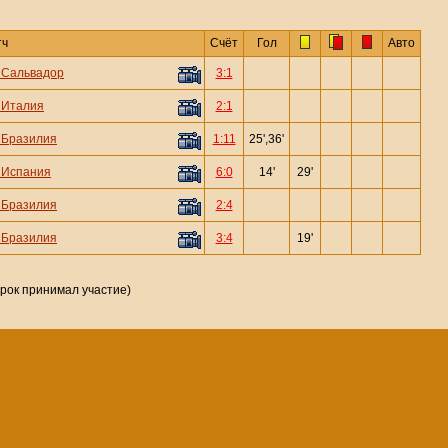
тч
Счёт
Гол
Авто
—
Сальвадор
3:1
—
Италия
2:1
—
Бразилия
1:11
25',36'
—
Испания
6:0
14'
29'
—
Бразилия
2:4
—
Бразилия
3:4
19'
грок принимал участие)