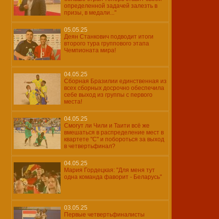
определенной задачей залезть в
призы, в медали..."
05.05.25
Деян Станкович подводит итоги
второго тура группового этапа
Чемпионата мира!
04.05.25
Сборная Бразилии единственная из
всех сборных досрочно обеспечила
себе выход из группы с первого
места!
04.05.25
Смогут ли Чили и Таити всё же
вмешаться в распределение мест в
квартете "С" и побороться за выход
в четвертьфинал?
04.05.25
Мария Гордецкая: "Для меня тут
одна команда фаворит - Беларусь"
03.05.25
Первые четвертьфиналисты