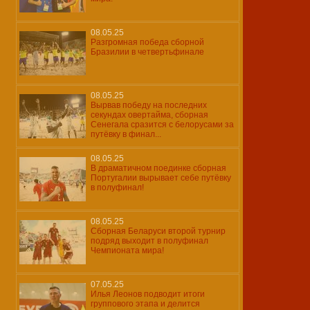
08.05.25
Разгромная победа сборной
Бразилии в четвертьфинале
08.05.25
Вырвав победу на последних
секундах овертайма, сборная
Сенегала сразится с белорусами за
путёвку в финал...
08.05.25
В драматичном поединке сборная
Португалии вырывает себе путёвку
в полуфинал!
08.05.25
Сборная Беларуси второй турнир
подряд выходит в полуфинал
Чемпионата мира!
07.05.25
Илья Леонов подводит итоги
группового этапа и делится