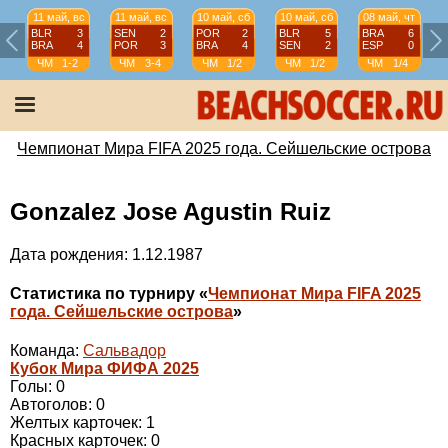
11 май, вс
11 май, вс
10 май, сб
10 май, сб
08 май, чт
BLR
3
SEN
2
POR
2
BLR
5
BRA
6
BRA
4
POR
3
BRA
4
SEN
2
ESP
0
ЧМ
1-2
ЧМ
3-4
ЧМ
1/2
ЧМ
1/2
ЧМ
1/4
Чемпионат Мира FIFA 2025 года. Сейшельские острова
Gonzalez Jose Agustin Ruiz
Дата рождения: 1.12.1987
Статистика по турниру «
Чемпионат Мира FIFA 2025
года. Сейшельские острова
»
Команда:
Сальвадор
Кубок Мира ФИФА 2025
Голы: 0
Автоголов: 0
Желтых карточек: 1
Красных карточек: 0