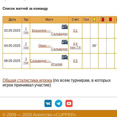
Cписок матчей за команду
Дата
Тур
Матч
Счёт
Гол
1
02.05.2025
Бразилия
—
3:1
тур
Сальвадор
2
4:4
04.05.2025
Оман
—
26'
тур
пен.7:6
Сальвадор
3
06.05.2025
Сальвадор
—
0:5
тур
Италия
Общая статистика игрока
(по всем турнирам, в которых
игрок принимал участие)
© 2009 — 2026 Агентство «CUPPER»