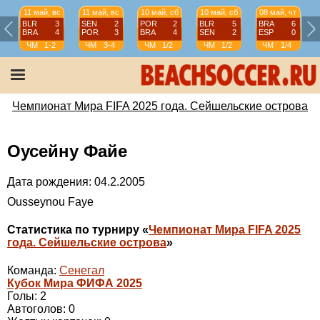
11 май, вс
11 май, вс
10 май, сб
10 май, сб
08 май, чт
BLR
3
SEN
2
POR
2
BLR
5
BRA
6
BRA
4
POR
3
BRA
4
SEN
2
ESP
0
ЧМ
1-2
ЧМ
3-4
ЧМ
1/2
ЧМ
1/2
ЧМ
1/4
Чемпионат Мира FIFA 2025 года. Сейшельские острова
Оусейну Файе
Дата рождения: 04.2.2005
Ousseynou Faye
Статистика по турниру «
Чемпионат Мира FIFA 2025
года. Сейшельские острова
»
Команда:
Сенегал
Кубок Мира ФИФА 2025
Голы: 2
Автоголов: 0