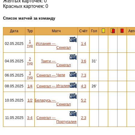
Желтых карточек: 0
Красных карточек: 0
Cписок матчей за команду
Дата
Тур
Матч
Счёт
Гол
Авт
1
02.05.2025
Испания
—
1:4
тур
Сенегал
2
04.05.2025
Таити
—
3:6
31'
тур
Сенегал
3
Чили
06.05.2025
Сенегал
—
7:3
тур
Италия
08.05.2025
1/4
Сенегал
—
4:3
26'
10.05.2025
1/2
Беларусь
—
5:2
Сенегал
11.05.2025
3-4
Сенегал
—
2:3
Португалия