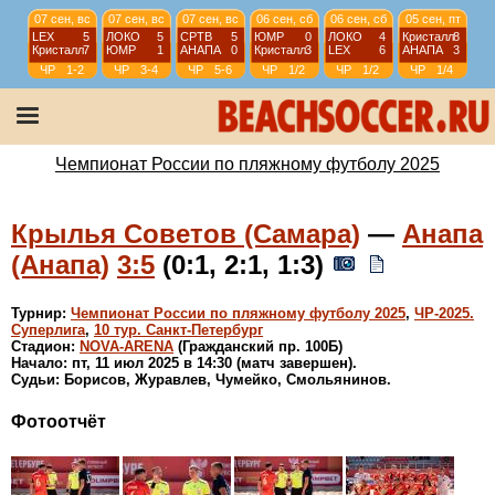
07 сен, вс
07 сен, вс
07 сен, вс
06 сен, сб
06 сен, сб
05 сен, пт
LEX
5
ЛОКО
5
СРТВ
5
ЮМР
0
ЛОКО
4
Кристалл
8
Кристалл
7
ЮМР
1
АНАПА
0
Кристалл
3
LEX
6
АНАПА
3
ЧР
1-2
ЧР
3-4
ЧР
5-6
ЧР
1/2
ЧР
1/2
ЧР
1/4
05 сен, пт
17 авг, вс
17 авг, вс
17 авг, вс
СРТВ
3
КС
4
СРТВ
3
Строгино
5
LEX
3
Кристалл
5
LEX
3
ЛОКО
2
ЧР
1/4
ЧР
18
ЧР
18
ЧР
18
Чемпионат России по пляжному футболу 2025
тур
тур
тур
Крылья Советов (Самара)
—
Анапа
(Анапа)
3:5
(0:1, 2:1, 1:3)
Турнир:
Чемпионат России по пляжному футболу 2025
,
ЧР-2025.
Суперлига
,
10 тур. Санкт-Петербург
Стадион:
NOVA-ARENA
(Гражданский пр. 100Б)
Начало: пт, 11 июл 2025 в 14:30 (матч завершен).
Судьи: Борисов, Журавлев, Чумейко, Смольянинов.
Фотоотчёт