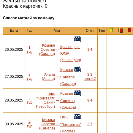
Желтых карточек: 0
Красных карточек: 0
Cписок матчей за команду
Дата
Тур
Матч
Счёт
Гол
Крылья
Краснодар-
1
26.05.2025
Советов
—
1:4
тур
ЮМР
(Самара)
(Краснодар)
Крылья
2
Анапа
3:3
27.05.2025
—
Советов
тур
(Анапа)
пен.4:2
(Самара)
Крылья
ПФК
3
"Кристалл"
28.05.2025
—
9:4
Советов
тур
(Санкт-
Петербург)
(Самара)
ПФК
Крылья
4
30.05.2025
Советов
—
2:7
"Локомотив"
тур
(Самара)
(Москва)