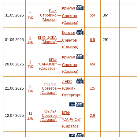
Крылья
ПФК
5
31.05.2025
Строгино
—
5:4
36'
Советов
тур
(Москва)
(Самара)
Крылья
6
КПФ ЦСКА
01.06.2025
—
6:5
29'
Советов
тур
(Москва)
(Самара)
Крылья
КПФ
7
20.06.2025
"САРАТОВ"
—
6:4
Советов
тур
(Саратов)
(Самара)
ЛЕКС
Крылья
8
21.06.2025
Советов
—
(Санкт-
1:5
тур
(Самара)
Петербург)
Крылья
КПФ
11
12.07.2025
Советов
—
2:9
тур
"САРАТОВ"
(Самара)
(Саратов)