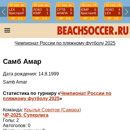
07 сен, вс
07 сен, вс
07 сен, вс
06 сен, сб
06 сен, сб
LEX
5
ЛОКО
5
СРТВ
5
ЮМР
0
ЛОКО
4
Кристалл
7
ЮМР
1
АНАПА
0
Кристалл
3
LEX
6
ЧР
1-2
ЧР
3-4
ЧР
5-6
ЧР
1/2
ЧР
1/2
Чемпионат России по пляжному футболу 2025
Самб Амар
Дата рождения: 14.8.1999
Samb Amar
Статистика по турниру «
Чемпионат России по
пляжному футболу 2025
»
Команда:
Крылья Советов (Самара)
ЧР-2025. Суперлига
Голы: 2
Автоголов: 0