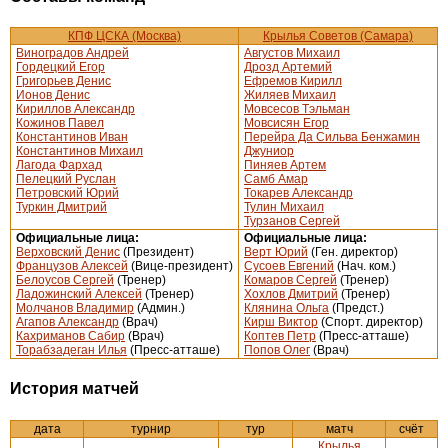
КПФ ЦСКА (Москва)
Крылья Советов (Самара)
Виноградов Андрей
Августов Михаил
Гордецкий Егор
Дрозд Артемий
Григорьев Денис
Ефремов Кирилл
Ионов Денис
Жиляев Михаил
Кириллов Александр
Мовсесов Тэльман
Кожинов Павел
Мовсисян Егор
Константинов Иван
Перейра Да Сильва Бенжамин
Константинов Михаил
Джуниор
Лагода Фархад
Пиняев Артем
Пелецкий Руслан
Самб Амар
Петровский Юрий
Токарев Александр
Туркин Дмитрий
Тулин Михаил
Турзанов Сергей
Официальные лица:
Официальные лица:
Верховский Денис
(Президент)
Верт Юрий
(Ген. директор)
Французов Алексей
(Вице-президент)
Сусоев Евгений
(Нач. ком.)
Белоусов Сергей
(Тренер)
Комаров Сергей
(Тренер)
Ладожинский Алексей
(Тренер)
Хохлов Дмитрий
(Тренер)
Молчанов Владимир
(Админ.)
Клянина Ольга
(Предст.)
Агапов Александр
(Врач)
Кирш Виктор
(Спорт. директор)
Кахриманов Сабир
(Врач)
Коптев Петр
(Пресс-атташе)
Торабзадеган Илья
(Пресс-атташе)
Попов Олег
(Врач)
История матчей
дата
турнир
тур
матч
счёт
Крылья