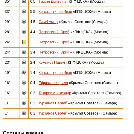
35'
6:5
Туркин Дмитрий
«КПФ ЦСКА» (Москва)
33'
5:5
Константинов Иван
«КПФ ЦСКА» (Москва)
29'
4:5
Самб Амар
«Крылья Советов» (Самара)
28'
4:4
Петровский Юрий
«КПФ ЦСКА» (Москва)
24'
Петровский Юрий
«КПФ ЦСКА» (Москва)
24'
3:4
Петровский Юрий
«КПФ ЦСКА» (Москва)
23'
2:4
Кожинов Павел
«КПФ ЦСКА» (Москва)
19'
1:4
Константинов Иван
«КПФ ЦСКА» (Москва)
16'
0:4
Ефремов Кирилл
«Крылья Советов» (Самара)
16'
0:3
Токарев Александр
«Крылья Советов» (Самара)
11'
0:2
Турзанов Сергей
«Крылья Советов» (Самара)
1'
0:1
Турзанов Сергей
«Крылья Советов» (Самара)
Составы команд