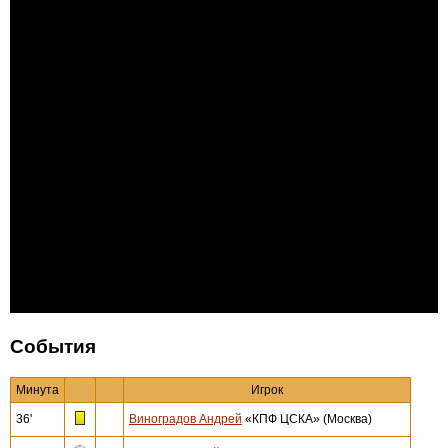
События
Минута
Игрок
36'
Виноградов Андрей
«КПФ ЦСКА» (Москва)