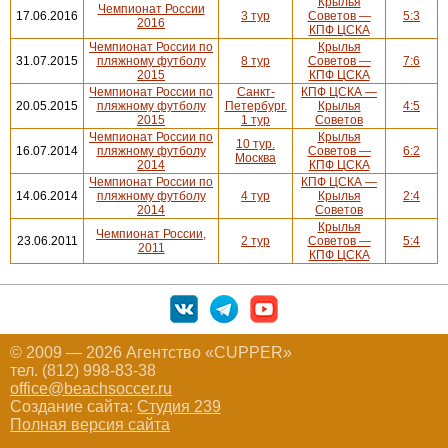
Крылья
Чемпионат России
17.06.2016
3 тур
Советов —
5:3
2016
КПФ ЦСКА
Чемпионат России по
Крылья
31.07.2015
пляжному футболу
8 тур
Советов —
7:6
2015
КПФ ЦСКА
Чемпионат России по
Санкт-
КПФ ЦСКА —
20.05.2015
пляжному футболу
Петербург.
Крылья
4:5
2015
1 тур
Советов
Чемпионат России по
Крылья
10 тур.
16.07.2014
пляжному футболу
Советов —
6:2
Москва
2014
КПФ ЦСКА
Чемпионат России по
КПФ ЦСКА —
14.06.2014
пляжному футболу
4 тур
Крылья
2:4
2014
Советов
Крылья
Чемпионат России,
23.06.2011
2 тур
Советов —
5:4
2011
КПФ ЦСКА
© 2009 — 2026 Агентство «CUPPER»
тел. (812) 998-83-38
office@beachsoccer.ru
Создание сайта:
Студия 239
Полная версия сайта