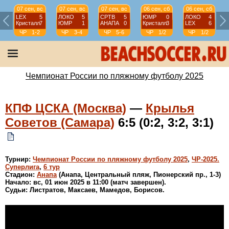
07 сен, вс
07 сен, вс
07 сен, вс
06 сен, сб
06 сен, сб
LEX
5
ЛОКО
5
СРТВ
5
ЮМР
0
ЛОКО
4
Кристалл
7
ЮМР
1
АНАПА
0
Кристалл
3
LEX
6
ЧР
1-2
ЧР
3-4
ЧР
5-6
ЧР
1/2
ЧР
1/2
Чемпионат России по пляжному футболу 2025
КПФ ЦСКА (Москва)
—
Крылья
Советов (Самара)
6:5 (0:2, 3:2, 3:1)
Турнир:
Чемпионат России по пляжному футболу 2025
,
ЧР-2025.
Суперлига
,
6 тур
Стадион:
Анапа
(Анапа, Центральный пляж, Пионерский пр., 1-3)
Начало: вс, 01 июн 2025 в 11:00 (матч завершен).
Судьи: Листратов, Максаев, Мамедов, Борисов.