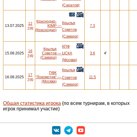
(Саратов)
Краснодар-
Крылья
12
13.07.2025
ЮМР
—
7:3
тур
Советов
(Краснодар)
(Самара)
КПФ
Крылья
16
15.08.2025
Советов
—
ЦСКА
3:6
4'
тур
(Самара)
(Москва)
Крылья
ПФК
17
16.08.2025
"Локомотив"
—
11:5
Советов
тур
(Москва)
(Самара)
Общая статистика игрока
(по всем турнирам, в которых
игрок принимал участие)