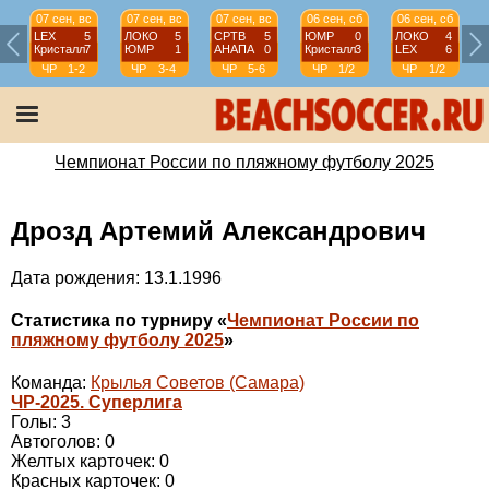
07 сен, вс
07 сен, вс
07 сен, вс
06 сен, сб
06 сен, сб
LEX
5
ЛОКО
5
СРТВ
5
ЮМР
0
ЛОКО
4
Кристалл
7
ЮМР
1
АНАПА
0
Кристалл
3
LEX
6
ЧР
1-2
ЧР
3-4
ЧР
5-6
ЧР
1/2
ЧР
1/2
Чемпионат России по пляжному футболу 2025
Дрозд Артемий Александрович
Дата рождения: 13.1.1996
Статистика по турниру «
Чемпионат России по
пляжному футболу 2025
»
Команда:
Крылья Советов (Самара)
ЧР-2025. Суперлига
Голы: 3
Автоголов: 0
Желтых карточек: 0
Красных карточек: 0