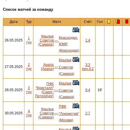
Cписок матчей за команду
Дата
Тур
Матч
Счёт
Гол
Крылья
Краснодар-
1
26.05.2025
Советов
—
1:4
тур
ЮМР
(Самара)
(Краснодар)
Крылья
2
Анапа
3:3
27.05.2025
—
Советов
тур
(Анапа)
пен.4:2
(Самара)
Крылья
ПФК
3
"Кристалл"
28.05.2025
—
9:4
18'
Советов
тур
(Санкт-
Петербург)
(Самара)
ПФК
Крылья
4
30.05.2025
Советов
—
2:7
"Локомотив"
тур
(Самара)
(Москва)
Крылья