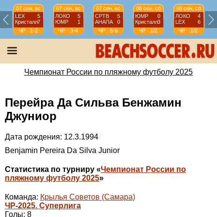
07 сен, вс
07 сен, вс
07 сен, вс
06 сен, сб
06 сен, сб
LEX
5
ЛОКО
5
СРТВ
5
ЮМР
0
ЛОКО
4
Кристалл
7
ЮМР
1
АНАПА
0
Кристалл
3
LEX
6
ЧР
1-2
ЧР
3-4
ЧР
5-6
ЧР
1/2
ЧР
1/2
Чемпионат России по пляжному футболу 2025
Перейра Да Сильва Бенжамин
Джуниор
Дата рождения: 12.3.1994
Benjamin Pereira Da Silva Junior
Статистика по турниру «
Чемпионат России по
пляжному футболу 2025
»
Команда:
Крылья Советов (Самара)
ЧР-2025. Суперлига
Голы: 8