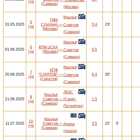
тур
(Самара)
(Москва)
Крылья
ПФК
5
31.05.2025
Строгино
—
5:4
23'
Советов
тур
(Москва)
(Самара)
Крылья
6
КПФ ЦСКА
01.06.2025
—
6:5
Советов
тур
(Москва)
(Самара)
Крылья
КПФ
7
20.06.2025
"САРАТОВ"
—
6:4
20'
Советов
тур
(Саратов)
(Самара)
ЛЕКС
Крылья
8
21.06.2025
Советов
—
(Санкт-
1:5
тур
(Самара)
Петербург)
Крылья
10
11.07.2025
Советов
—
3:5
22'
5'
Анапа
тур
(Самара)
(Анапа)