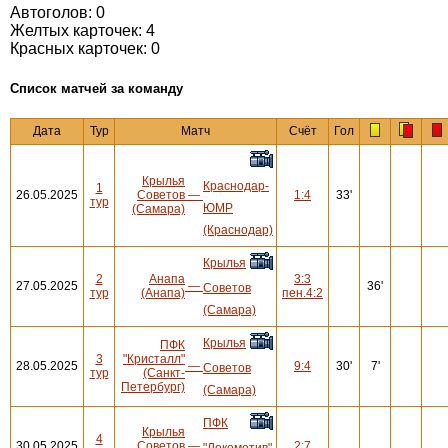
Автоголов: 0
Желтых карточек: 4
Красных карточек: 0
Cписок матчей за команду
Дата
Тур
Матч
Счёт
Гол
Крылья
Краснодар-
1
26.05.2025
Советов
—
1:4
33'
тур
ЮМР
(Самара)
(Краснодар)
Крылья
2
Анапа
3:3
27.05.2025
—
36'
Советов
тур
(Анапа)
пен.4:2
(Самара)
Крылья
ПФК
3
"Кристалл"
28.05.2025
—
9:4
30'
7'
Советов
тур
(Санкт-
Петербург)
(Самара)
ПФК
Крылья
4
30.05.2025
Советов
—
2:7
"Локомотив"