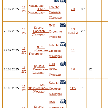
Краснодар-
Крылья
12
13.07.2025
ЮМР
—
7:3
36'
тур
Советов
(Краснодар)
(Самара)
ПФК
Крылья
13
3:3
25.07.2025
Советов
—
29'
Строгино
тур
пен.3:2
(Самара)
(Москва)
Крылья
ЛЕКС
15
27.07.2025
(Санкт-
—
3:1
Советов
тур
Петербург)
(Самара)
КПФ
Крылья
16
15.08.2025
Советов
—
ЦСКА
3:6
12'
тур
(Самара)
(Москва)
Крылья
ПФК
17
16.08.2025
"Локомотив"
—
11:5
1'
Советов
тур
(Москва)
(Самара)
ПФК
Крылья
"Кристалл"