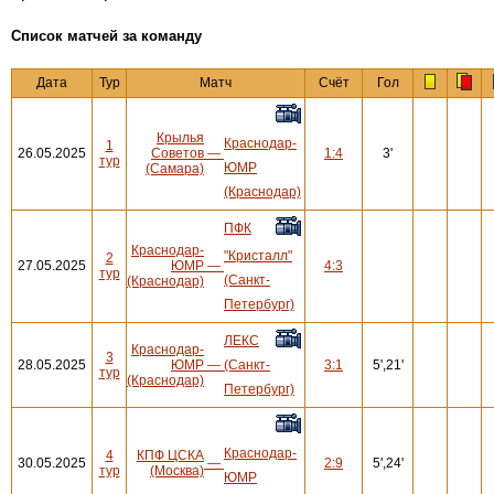
Cписок матчей за команду
Дата
Тур
Матч
Счёт
Гол
Крылья
Краснодар-
1
26.05.2025
Советов
—
1:4
3'
тур
ЮМР
(Самара)
(Краснодар)
ПФК
Краснодар-
"Кристалл"
2
27.05.2025
ЮМР
—
4:3
тур
(Санкт-
(Краснодар)
Петербург)
ЛЕКС
Краснодар-
3
28.05.2025
ЮМР
—
(Санкт-
3:1
5',21'
тур
(Краснодар)
Петербург)
Краснодар-
4
КПФ ЦСКА
30.05.2025
—
2:9
5',24'
тур
(Москва)
ЮМР