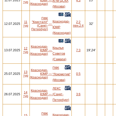
11.07.2025
ЮМР
—
4:3
25'
КПФ ЦСКА
тур
(Краснодар)
(Москва)
ПФК
Краснодар-
11
"Кристалл"
2:2
12.07.2025
—
32'
тур
(Санкт-
пен.2:4
ЮМР
Петербург)
(Краснодар)
Краснодар-
Крылья
12
13.07.2025
ЮМР
—
7:3
19',24'
тур
Советов
(Краснодар)
(Самара)
ПФК
Краснодар-
13
25.07.2025
ЮМР
—
0:5
"Локомотив"
тур
(Краснодар)
(Москва)
ЛЕКС
Краснодар-
14
26.07.2025
ЮМР
—
(Санкт-
3:6
тур
(Краснодар)
Петербург)
ПФК
Краснодар-
15