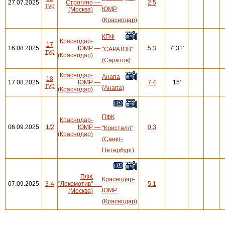
27.07.2025
Строгино
—
2:5
тур
ЮМР
(Москва)
(Краснодар)
КПФ
Краснодар-
17
16.08.2025
ЮМР
—
5:3
7',31'
"САРАТОВ"
тур
(Краснодар)
(Саратов)
Краснодар-
Анапа
18
17.08.2025
ЮМР
—
7:4
15'
тур
(Анапа)
(Краснодар)
ПФК
Краснодар-
06.09.2025
1/2
ЮМР
—
0:3
"Кристалл"
(Краснодар)
(Санкт-
Петербург)
ПФК
Краснодар-
07.09.2025
3-4
"Локомотив"
—
5:1
ЮМР
(Москва)
(Краснодар)