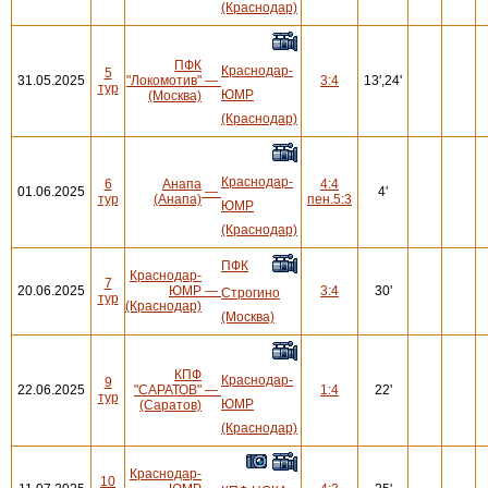
(Краснодар)
ПФК
Краснодар-
5
31.05.2025
"Локомотив"
—
3:4
13',24'
тур
ЮМР
(Москва)
(Краснодар)
Краснодар-
6
Анапа
4:4
01.06.2025
—
4'
тур
(Анапа)
пен.5:3
ЮМР
(Краснодар)
ПФК
Краснодар-
7
20.06.2025
ЮМР
—
3:4
30'
Строгино
тур
(Краснодар)
(Москва)
КПФ
Краснодар-
9
22.06.2025
"САРАТОВ"
—
1:4
22'
тур
ЮМР
(Саратов)
(Краснодар)
Краснодар-
10