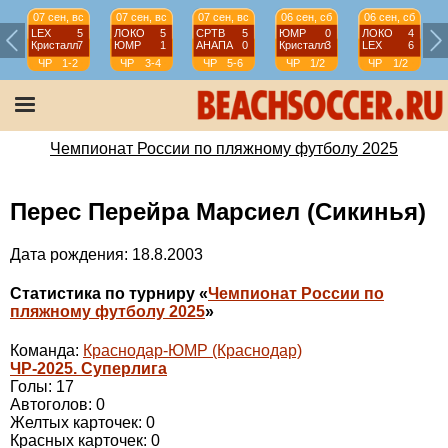
07 сен, вс
07 сен, вс
07 сен, вс
06 сен, сб
06 сен, сб
LEX
5
ЛОКО
5
СРТВ
5
ЮМР
0
ЛОКО
4
Кристалл
7
ЮМР
1
АНАПА
0
Кристалл
3
LEX
6
ЧР
1-2
ЧР
3-4
ЧР
5-6
ЧР
1/2
ЧР
1/2
Чемпионат России по пляжному футболу 2025
Перес Перейра Марсиел (Сикинья)
Дата рождения: 18.8.2003
Статистика по турниру «
Чемпионат России по
пляжному футболу 2025
»
Команда:
Краснодар-ЮМР (Краснодар)
ЧР-2025. Суперлига
Голы: 17
Автоголов: 0
Желтых карточек: 0
Красных карточек: 0