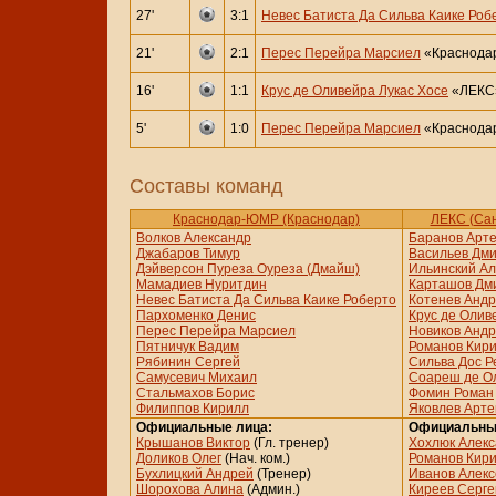
27'
3:1
Невес Батиста Да Сильва Каике Роб
21'
2:1
Перес Перейра Марсиел
«Краснода
16'
1:1
Крус де Оливейра Лукас Хосе
«ЛЕКС»
5'
1:0
Перес Перейра Марсиел
«Краснода
Составы команд
Краснодар-ЮМР (Краснодар)
ЛЕКС (Сан
Волков Александр
Баранов Арт
Джабаров Тимур
Васильев Дм
Дэйверсон Пуреза Оуреза (Дмайш)
Ильинский Ал
Мамадиев Нуритдин
Карташов Дм
Невес Батиста Да Сильва Каике Роберто
Котенев Анд
Пархоменко Денис
Крус де Олив
Перес Перейра Марсиел
Новиков Анд
Пятничук Вадим
Романов Кир
Рябинин Сергей
Сильва Дос Р
Самусевич Михаил
Соареш де О
Стальмахов Борис
Фомин Роман
Филиппов Кирилл
Яковлев Арт
Официальные лица:
Официальны
Крышанов Виктор
(Гл. тренер)
Хохлюк Алек
Доликов Олег
(Нач. ком.)
Романов Кир
Бухлицкий Андрей
(Тренер)
Иванов Алекс
Шорохова Алина
(Админ.)
Киреев Серге