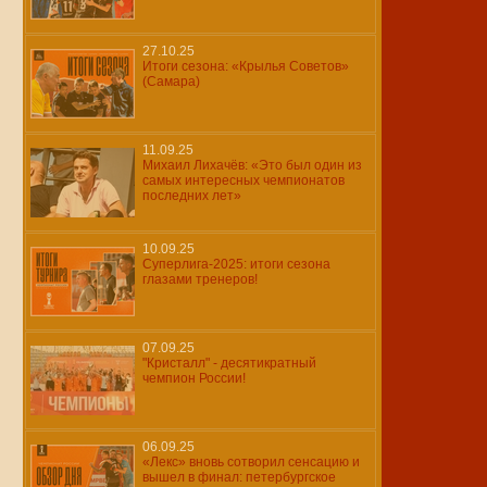
27.10.25
Итоги сезона: «Крылья Советов»
(Самара)
11.09.25
Михаил Лихачёв: «Это был один из
самых интересных чемпионатов
последних лет»
10.09.25
Суперлига-2025: итоги сезона
глазами тренеров!
07.09.25
"Кристалл" - десятикратный
чемпион России!
06.09.25
«Лекс» вновь сотворил сенсацию и
вышел в финал: петербургское