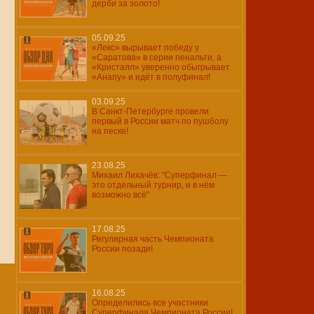
дерби за золото!
05.09.25
«Лекс» вырывает победу у
«Саратова» в серии пенальти, а
«Кристалл» уверенно обыгрывает
«Анапу» и идёт в полуфинал!
03.09.25
В Санкт-Петербурге провели
первый в России матч по пушболу
на песке!
23.08.25
Михаил Лихачёв: "Суперфинал —
это отдельный турнир, и в нём
возможно всё"
17.08.25
Регулярная часть Чемпионата
России позади!
16.08.25
Определились все участники
Суперфинала Чемпионата России!