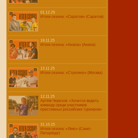
01.12.25
Итоги сезона: «Саратов» (Саратов)
19.11.25
Итоги сезона: «Анапа» (Анапа)
13.11.25
Итоги сезона: «Строгино» (Москва)
12.11.25
Артём Черезов: «Хочется видеть
команду среди участников
престижных российских турниров»
31.10.25
Итоги сезона: «Лекс» (Санкт-
Петербург)