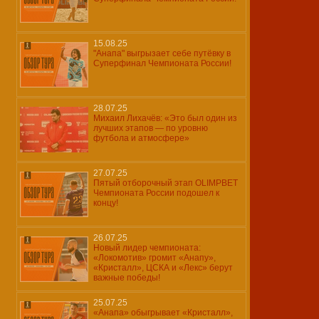
15.08.25
"Анапа" выгрызает себе путёвку в
Суперфинал Чемпионата России!
28.07.25
Михаил Лихачёв: «Это был один из
лучших этапов — по уровню
футбола и атмосфере»
27.07.25
Пятый отборочный этап OLIMPBET
Чемпионата России подошел к
концу!
26.07.25
Новый лидер чемпионата:
«Локомотив» громит «Анапу»,
«Кристалл», ЦСКА и «Лекс» берут
важные победы!
25.07.25
«Анапа» обыгрывает «Кристалл»,