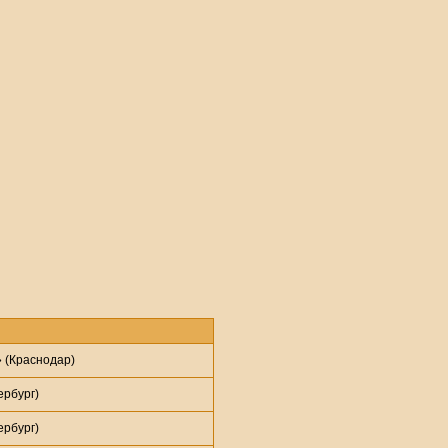
(Краснодар)
рбург)
рбург)