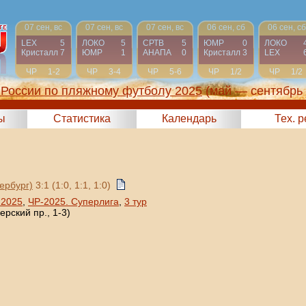
07 сен, вс
07 сен, вс
07 сен, вс
06 сен, сб
06 сен, сб
LEX
5
ЛОКО
5
СРТВ
5
ЮМР
0
ЛОКО
Кристалл
7
ЮМР
1
АНАПА
0
Кристалл
3
LEX
ЧР
1-2
ЧР
3-4
ЧР
5-6
ЧР
1/2
ЧР
1/2
России по пляжному футболу 2025
(май — сентябрь
ы
Статистика
Календарь
Тех. 
ербург)
3:1 (1:0, 1:1, 1:0)
 2025
,
ЧР-2025. Суперлига
,
3 тур
рский пр., 1-3)