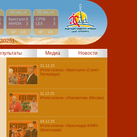
05 сен, пт
05 сен, пт
4
Кристалл
8
СРТВ
3
6
АНАПА
3
LEX
3
ЧР
1/4
ЧР
1/4
 2025)
результаты
Медиа
Новости
31.12.25
Итоги сезона: «Кристалл» (Санкт-
Петербург)
11.12.25
Итоги сезона: «Локомотив» (Москва)
04.12.25
Итоги сезона: «Краснодар-ЮМР»
(Краснодар)