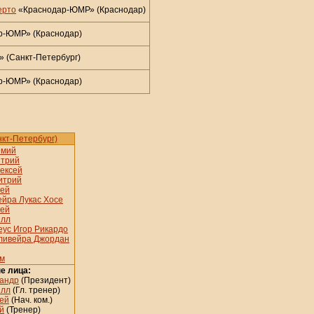
ерто
«Краснодар-ЮМР» (Краснодар)
р-ЮМР» (Краснодар)
 (Санкт-Петербург)
р-ЮМР» (Краснодар)
кт-Петербург)
емий
итрий
ексей
итрий
рей
ейра Лукас Хосе
рей
илл
еус Игор Рикардо
ливейра Джордан
ем
е лица:
сандр
(Президент)
илл
(Гл. тренер)
ей
(Нач. ком.)
й
(Тренер)