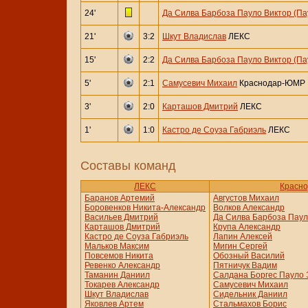
24'
Да Силва Барбоза Пауло Виктор (Па
21'
3:2
Шкут Владислав
ЛЕКС
15'
2:2
Да Силва Барбоза Пауло Виктор (Па
5'
2:1
Самусевич Михаил
Краснодар-ЮМР
3'
2:0
Карташов Дмитрий
ЛЕКС
1'
1:0
Кастро де Соуза Габриэль
ЛЕКС
Составы команд
ЛЕКС
Красн
Баранов Артемий
Августов Михаил
Боровенков Никита-Александр
Волков Александр
Васильев Дмитрий
Да Силва Барбоза Паул
Карташов Дмитрий
Крупа Александр
Кастро де Соуза Габриэль
Лапин Алексей
Мальков Максим
Мигин Сергей
Повсемов Никита
Обозный Василий
Ревенко Александр
Пятничук Вадим
Таманин Даниил
Салдана Боргес Пауло 
Токарев Александр
Самусевич Михаил
Шкут Владислав
Сидельник Даниил
Яковлев Артем
Стальмахов Борис