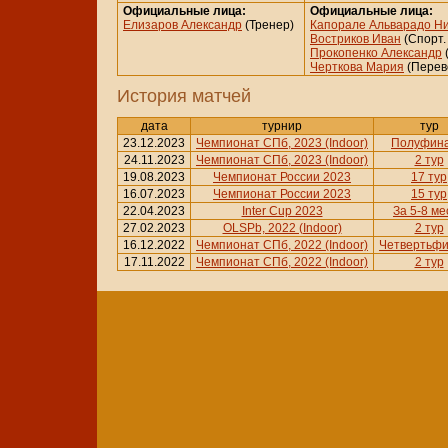
Официальные лица:
Официальные лица:
Елизаров Александр
(Тренер)
Капорале Альварадо Н
Востриков Иван
(Спорт.
Прокопенко Александр
Черткова Мария
(Перев
История матчей
дата
турнир
тур
23.12.2023
Чемпионат СПб, 2023 (Indoor)
Полуфин
24.11.2023
Чемпионат СПб, 2023 (Indoor)
2 тур
19.08.2023
Чемпионат России 2023
17 тур
16.07.2023
Чемпионат России 2023
15 тур
22.04.2023
Inter Cup 2023
За 5-8 ме
27.02.2023
OLSPb, 2022 (Indoor)
2 тур
16.12.2022
Чемпионат СПб, 2022 (Indoor)
Четвертьф
17.11.2022
Чемпионат СПб, 2022 (Indoor)
2 тур