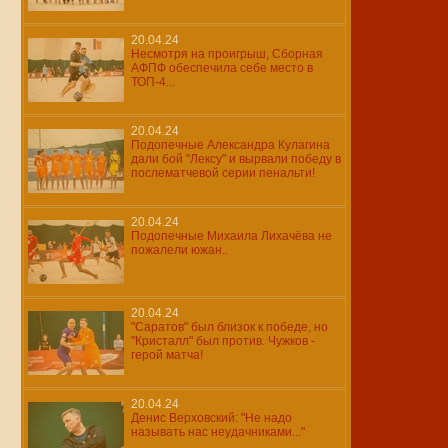
20.04.24
Несмотря на проигрыш, Сборная
АФПФ обеспечила себе место в
ТОП-4...
20.04.24
Подопечные Александра Кулагина
дали бой "Лексу" и вырвали победу в
послематчевой серии пенальти!
20.04.24
Подопечные Михаила Лихачёва не
пожалели южан..
20.04.24
"Саратов" был близок к победе, но
"Кристалл" был против. Чужков -
герой матча!
20.04.24
Денис Верховский: "Не надо
называть нас неудачниками..."