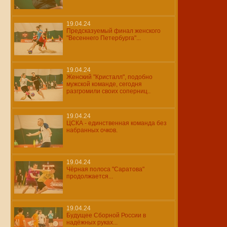
19.04.24
Предсказуемый финал женского
"Весеннего Петербурга"...
19.04.24
Женский "Кристалл", подобно
мужской команде, сегодня
разгромили своих соперниц..
19.04.24
ЦСКА - единственная команда без
набранных очков.
19.04.24
Чёрная полоса "Саратова"
продолжается...
19.04.24
Будущее Сборной России в
надёжных руках...