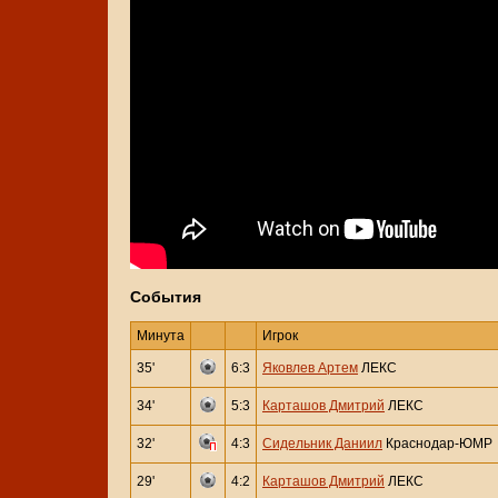
События
Минута
Игрок
35'
6:3
Яковлев Артем
ЛЕКС
34'
5:3
Карташов Дмитрий
ЛЕКС
32'
4:3
Сидельник Даниил
Краснодар-ЮМР
29'
4:2
Карташов Дмитрий
ЛЕКС