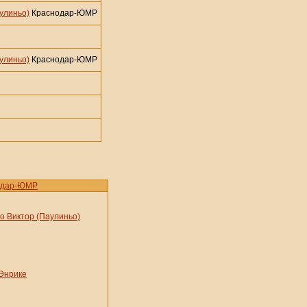
улиньо)
Краснодар-ЮМР
улиньо)
Краснодар-ЮМР
одар-ЮМР
о Виктор (Паулиньо)
Энрике