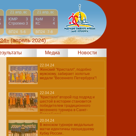
21 апр, вс
21 апр, вс
5
ЮМР
3
КрМ
2
5
Строгино
3
КС
4
ВП24
5-6
ВП24
7-8
024»
(апрель 2024)
результаты
Медиа
Новости
22.04.24
Женский "Кристалл", подобно
мужскому, забирает золотые
медали "Весеннего Петербурга"!
22.04.24
"Кристалл" второй год подряд и
шестой в истории становится
победителем традиционного
весеннего турнира в Санкт-
Петербурге!
20.04.24
В женском турнире медальные
матчи идентичны прошедшему
Кубку России..