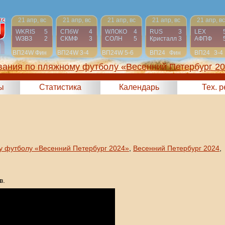
21 апр, вс
21 апр, вс
21 апр, вс
21 апр, вс
21 апр, вс
WKRIS
5
СПбW
4
WЛОКО
4
RUS
3
LEX
WЗВЗ
2
СКМФ
3
СОЛН
5
Кристалл
3
АФПФ
ВП24W
Фин
ВП24W
3-4
ВП24W
5-6
ВП24
Фин
ВП24
3-4
вания по пляжному футболу «Весенний Петербург 2
ы
Статистика
Календарь
Тех. 
у футболу «Весенний Петербург 2024»
,
Весенний Петербург 2024
,
в.