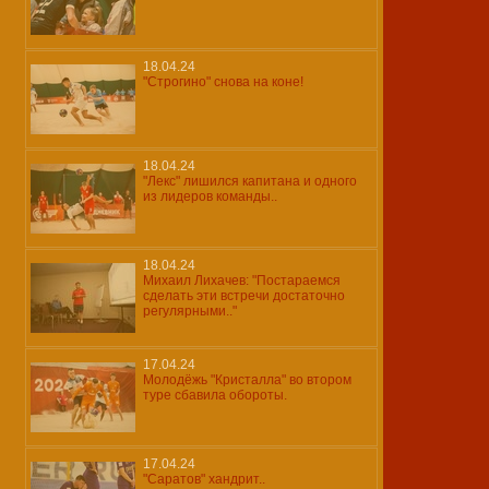
18.04.24
"Строгино" снова на коне!
18.04.24
"Лекс" лишился капитана и одного
из лидеров команды..
18.04.24
Михаил Лихачев: "Постараемся
сделать эти встречи достаточно
регулярными.."
17.04.24
Молодёжь "Кристалла" во втором
туре сбавила обороты.
17.04.24
"Саратов" хандрит..