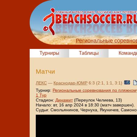
Региональные соревно
Турниры
Таблицы
Команд
Матчи
ЛЕКС
—
Краснодар-ЮМР
6:3 (2:1, 1:1, 3:1)
Турнир:
Региональные соревнования по пляжном
1 Тур
Стадион:
Динамит
(Переулок Челиева, 13)
Начало: вт, 16 апр 2024 в 18:30 (матч завершен).
Судьи: Смольянинов, Чернуха, Якуничев, Самоно