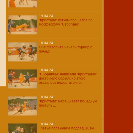
19.04.24
"Кристалл" катком прошёлся по
московскому "Строгино".
18.04.24
Оба фаворита начали турнир с
побед!
18.04.24
"Сборницы" навязали "Кристаллу"
достойную борьбу, но этого
оказалось недостаточно..
18.04.24
"Кристалл" наращивает победную
поступь ...
18.04.24
Третье поражение подряд ЦСКА..