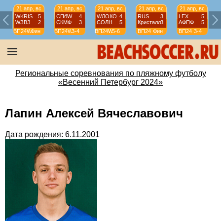
21 апр, вс
21 апр, вс
21 апр, вс
21 апр, вс
21 апр, вс
WKRIS
5
СПбW
4
WЛОКО
4
RUS
3
LEX
5
WЗВЗ
2
СКМФ
3
СОЛН
5
Кристалл
3
АФПФ
5
ВП24W
Фин
ВП24W
3-4
ВП24W
5-6
ВП24
Фин
ВП24
3-4
Региональные соревнования по пляжному футболу
«Весенний Петербург 2024»
Лапин Алексей Вячеславович
Дата рождения: 6.11.2001