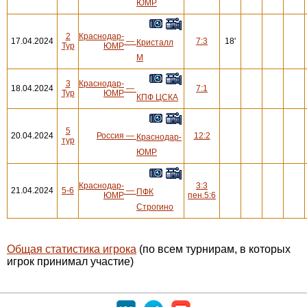
ЮМР
2
Краснодар-
17.04.2024
—
7:3
18'
Кристалл
Тур
ЮМР
М
3
Краснодар-
18.04.2024
—
7:1
Тур
ЮМР
КПФ ЦСКА
5
20.04.2024
Россия
—
12:2
Краснодар-
тур
ЮМР
Краснодар-
3:3
21.04.2024
5-6
—
ПФК
ЮМР
пен.5:6
Строгино
Общая статистика игрока
(по всем турнирам, в которых
игрок принимал участие)