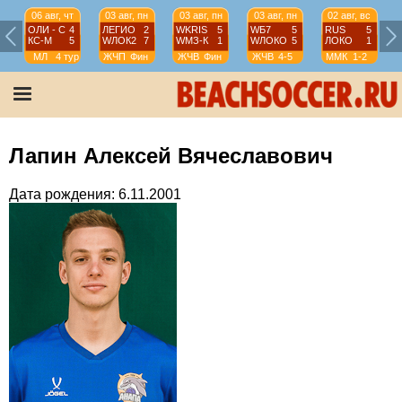
06 авг, чт
03 авг, пн
03 авг, пн
03 авг, пн
02 авг, вс
ОЛИ - С
4
ЛЕГИО
2
WKRIS
5
WБ7
5
RUS
5
КС-М
5
WЛОК2
7
WМЗ-К
1
WЛОКО
5
ЛОКО
1
МЛ
4 тур
ЖЧП
Фин
ЖЧВ
Фин
ЖЧВ
4-5
ММК
1-2
Лапин Алексей Вячеславович
Дата рождения: 6.11.2001