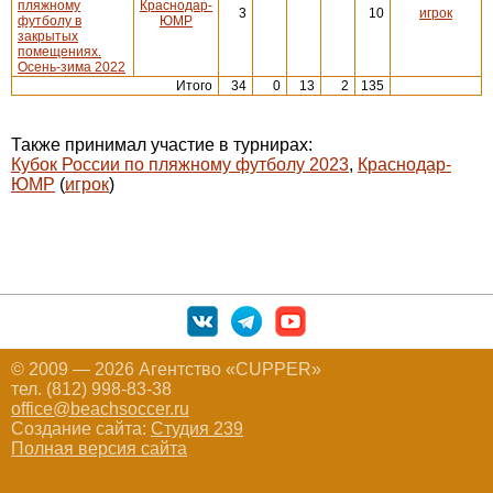
пляжному
Краснодар-
3
10
игрок
футболу в
ЮМР
закрытых
помещениях.
Осень-зима 2022
Итого
34
0
13
2
135
Также принимал участие в турнирах:
Кубок России по пляжному футболу 2023
,
Краснодар-
ЮМР
(
игрок
)
© 2009 — 2026 Агентство «CUPPER»
тел. (812) 998-83-38
office@beachsoccer.ru
Создание сайта:
Студия 239
Полная версия сайта