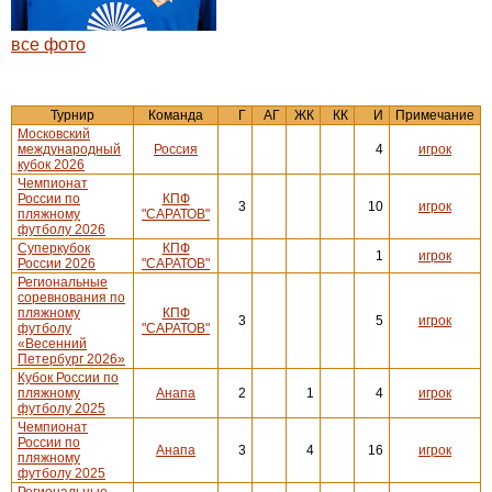
все фото
Турнир
Команда
Г
АГ
ЖК
КК
И
Примечание
Московский
международный
Россия
4
игрок
кубок 2026
Чемпионат
России по
КПФ
3
10
игрок
пляжному
"САРАТОВ"
футболу 2026
Суперкубок
КПФ
1
игрок
России 2026
"САРАТОВ"
Региональные
соревнования по
пляжному
КПФ
3
5
игрок
футболу
"САРАТОВ"
«Весенний
Петербург 2026»
Кубок России по
пляжному
Анапа
2
1
4
игрок
футболу 2025
Чемпионат
России по
Анапа
3
4
16
игрок
пляжному
футболу 2025
Региональные