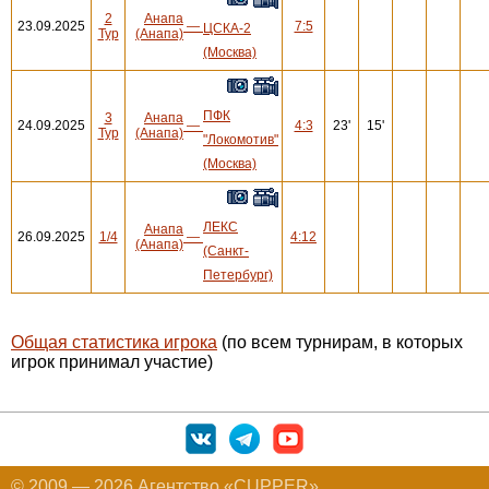
2
Анапа
23.09.2025
—
7:5
ЦСКА-2
Тур
(Анапа)
(Москва)
ПФК
3
Анапа
24.09.2025
—
4:3
23'
15'
Тур
(Анапа)
"Локомотив"
(Москва)
ЛЕКС
Анапа
26.09.2025
1/4
—
4:12
(Анапа)
(Санкт-
Петербург)
Общая статистика игрока
(по всем турнирам, в которых
игрок принимал участие)
© 2009 — 2026 Агентство «CUPPER»