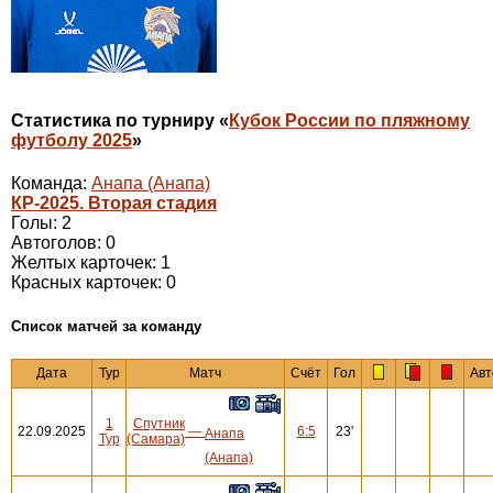
Статистика по турниру «
Кубок России по пляжному
футболу 2025
»
Команда:
Анапа (Анапа)
КР-2025. Вторая стадия
Голы: 2
Автоголов: 0
Желтых карточек: 1
Красных карточек: 0
Cписок матчей за команду
Дата
Тур
Матч
Счёт
Гол
Авт
1
Спутник
22.09.2025
—
6:5
23'
Анапа
Тур
(Самара)
(Анапа)