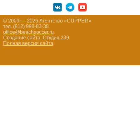
© 2009 — 2026 Агентство «CUPPER»
тел. (812) 998-83-38
office@beachsoccer.ru
Создание сайта:
Студия 239
Полная версия сайта