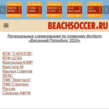
21 апр, вс
21 апр, вс
21 апр, вс
21 апр, вс
21 апр, вс
WKRIS
5
СПбW
4
WЛОКО
4
RUS
3
LEX
5
WЗВЗ
2
СКМФ
3
СОЛН
5
Кристалл
3
АФПФ
5
ВП24W
Фин
ВП24W
3-4
ВП24W
5-6
ВП24
Фин
ВП24
3-4
Региональные соревнования по пляжному футболу
«Весенний Петербург 2024»
КПФ "САРАТОВ"
КПФ ЦСКА
Краснодар-ЮМР
Кристалл М
Крылья Советов
ЛЕКС
ПФК "Кристалл"
ПФК Строгино
Россия
Сборная АФПФ