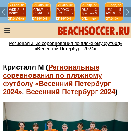
21 апр, вс
21 апр, вс
21 апр, вс
21 апр, вс
21 апр, вс
WKRIS
5
СПбW
4
WЛОКО
4
RUS
3
LEX
5
WЗВЗ
2
СКМФ
3
СОЛН
5
Кристалл
3
АФПФ
5
ВП24W
Фин
ВП24W
3-4
ВП24W
5-6
ВП24
Фин
ВП24
3-4
Региональные соревнования по пляжному футболу
«Весенний Петербург 2024»
Кристалл М (
Региональные
соревнования по пляжному
футболу «Весенний Петербург
2024»
,
Весенний Петербург 2024
)