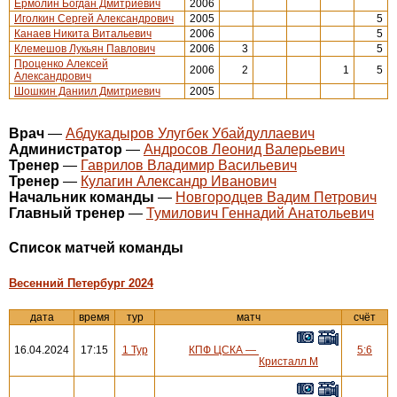
Ермолин Богдан Дмитриевич
2006
Иголкин Сергей Александрович
2005
5
Канаев Никита Витальевич
2006
5
Клемешов Лукьян Павлович
2006
3
5
Проценко Алексей
2006
2
1
5
Александрович
Шошкин Даниил Дмитриевич
2005
Врач
—
Абдукадыров Улугбек Убайдуллаевич
Администратор
—
Андросов Леонид Валерьевич
Тренер
—
Гаврилов Владимир Васильевич
Тренер
—
Кулагин Александр Иванович
Начальник команды
—
Новгородцев Вадим Петрович
Главный тренер
—
Тумилович Геннадий Анатольевич
Cписок матчей команды
Весенний Петербург 2024
дата
время
тур
матч
счёт
16.04.2024
17:15
1 Тур
КПФ ЦСКА
—
5:6
Кристалл М