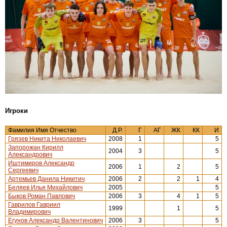
Игроки
Фамилия Имя Отчество
Д.Р.
Г
АГ
ЖК
КК
И
Грязев Никита Николаевич
2008
1
5
Запорожан Кирилл
2004
3
5
Александрович
Иштимиров Александр
2006
1
2
5
Сергеевич
Артемьев Данила Никитич
2006
2
2
1
4
Беляев Илья Михайлович
2005
5
Быков Роман Павлович
2006
3
4
1
5
Гаврилов Гавриил
1999
1
5
Владимирович
Егунов Александр Валентинович
2006
3
5