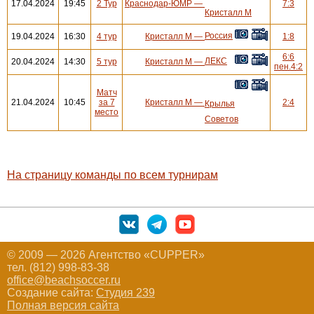
17.04.2024
19:45
2 Тур
Краснодар-ЮМР
—
7:3
Кристалл М
Россия
19.04.2024
16:30
4 тур
Кристалл М
—
1:8
6:6
ЛЕКС
20.04.2024
14:30
5 тур
Кристалл М
—
пен.4:2
Матч
21.04.2024
10:45
за 7
Кристалл М
—
2:4
Крылья
место
Советов
На страницу команды по всем турнирам
© 2009 — 2026 Агентство «CUPPER»
тел. (812) 998-83-38
office@beachsoccer.ru
Создание сайта:
Студия 239
Полная версия сайта