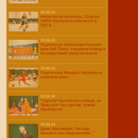
20.04.24
Несмотря на проигрыш, Сборная
АФПФ обеспечила себе место в
ТОП-4...
20.04.24
Подопечные Александра Кулагина
дали бой "Лексу" и вырвали победу в
послематчевой серии пенальти!
20.04.24
Подопечные Михаила Лихачёва не
пожалели южан..
20.04.24
"Саратов" был близок к победе, но
"Кристалл" был против. Чужков -
герой матча!
20.04.24
Денис Верховский: "Не надо
называть нас неудачниками..."