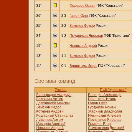
31'
Федоров Остап
ПФК "Кристалл"
26'
2:3
Гапон Олег
ПФК "Кристалл"
25'
2:2
Земсков Федор
Россия
24'
1:2
Прудников Ярослав
ПФК "Кристалл"
19'
Новиков Андрей
Россия
13'
1:1
Земсков Федор
Россия
11'
0:1
Бриштель Игорь
ПФК "Кристалл"
Составы команд
Россия
ПФК "Кристалл"
Виноградов Амадиус
Беседин Александр
Волошин Артем
Бриштель Игорь
Долгополов Максим
Гапон Олег
Земсков Федор
Гурджиян Роман
Котенев Андрей
Жариков Владислав
Кошарный Станислав
Ильинский Алексей
Лукьянов Артем
Прудников Ярослав
Макаров Алексей
Ремизов Егор
Новиков Андрей
Самохвалов Дмитрий