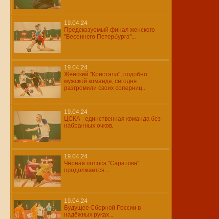
19.04.24
Предсказуемый финал женского
"Весеннего Петербурга"...
19.04.24
Женский "Кристалл", подобно
мужской команде, сегодня
разгромили своих соперниц..
19.04.24
ЦСКА - единственная команда без
набранных очков.
19.04.24
Чёрная полоса "Саратова"
продолжается...
19.04.24
Будущее Сборной России в
надёжных руках...