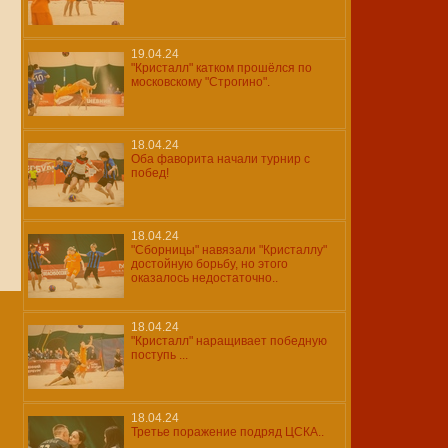
19.04.24
"Кристалл" катком прошёлся по
московскому "Строгино".
18.04.24
Оба фаворита начали турнир с
побед!
18.04.24
"Сборницы" навязали "Кристаллу"
достойную борьбу, но этого
оказалось недостаточно..
18.04.24
"Кристалл" наращивает победную
поступь ...
18.04.24
Третье поражение подряд ЦСКА..