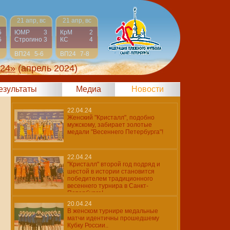
21 апр, вс
21 апр, вс
5
ЮМР
3
КрМ
2
5
Строгино
3
КС
4
ВП24
5-6
ВП24
7-8
024»
(апрель 2024)
результаты
Медиа
Новости
22.04.24
Женский "Кристалл", подобно
мужскому, забирает золотые
медали "Весеннего Петербурга"!
22.04.24
"Кристалл" второй год подряд и
шестой в истории становится
победителем традиционного
весеннего турнира в Санкт-
Петербурге!
20.04.24
В женском турнире медальные
матчи идентичны прошедшему
Кубку России..