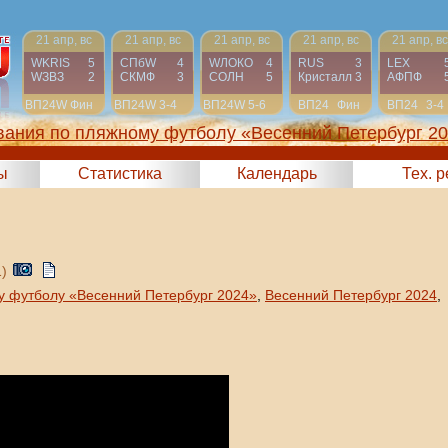
21 апр, вс
21 апр, вс
21 апр, вс
21 апр, вс
21 апр, вс
WKRIS
5
СПбW
4
WЛОКО
4
RUS
3
LEX
WЗВЗ
2
СКМФ
3
СОЛН
5
Кристалл
3
АФПФ
ВП24W
Фин
ВП24W
3-4
ВП24W
5-6
ВП24
Фин
ВП24
3-4
вания по пляжному футболу «Весенний Петербург 2
ы
Статистика
Календарь
Тех. 
1)
у футболу «Весенний Петербург 2024»
,
Весенний Петербург 2024
,