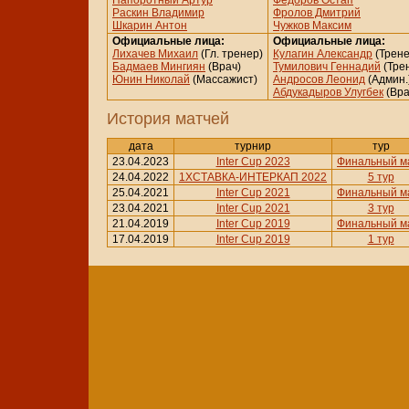
Папоротный Артур
Федоров Остап
Раскин Владимир
Фролов Дмитрий
Шкарин Антон
Чужков Максим
Официальные лица:
Официальные лица:
Лихачев Михаил
(Гл. тренер)
Кулагин Александр
(Трене
Бадмаев Мингиян
(Врач)
Тумилович Геннадий
(Тре
Юнин Николай
(Массажист)
Андросов Леонид
(Админ.
Абдукадыров Улугбек
(Вра
История матчей
дата
турнир
тур
23.04.2023
Inter Cup 2023
Финальный м
24.04.2022
1ХСТАВКА-ИНТЕРКАП 2022
5 тур
25.04.2021
Inter Cup 2021
Финальный м
23.04.2021
Inter Cup 2021
3 тур
21.04.2019
Inter Cup 2019
Финальный м
17.04.2019
Inter Cup 2019
1 тур