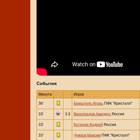
События
Минута
Игрок
36'
Бриштель Игорь
ПФК "Кристалл"
33'
3:3
Виноградов Амадиус
Россия
33'
Котенев Андрей
Россия
33'
Чужков Максим
ПФК "Кристалл"