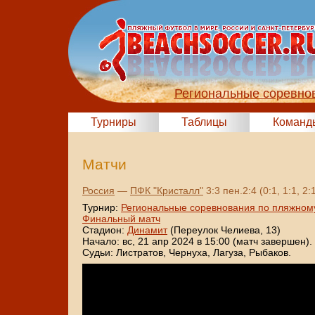
Региональные соревно
Турниры
Таблицы
Команд
Матчи
Россия
—
ПФК "Кристалл"
3:3 пен.2:4 (0:1, 1:1, 2:
Турнир:
Региональные соревнования по пляжном
Финальный матч
Стадион:
Динамит
(Переулок Челиева, 13)
Начало: вс, 21 апр 2024 в 15:00 (матч завершен).
Судьи: Листратов, Чернуха, Лагуза, Рыбаков.