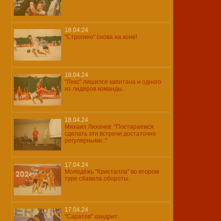
18.04.24
"Строгино" снова на коне!
18.04.24
"Лекс" лишился капитана и одного
из лидеров команды..
18.04.24
Михаил Лихачев: "Постараемся
сделать эти встречи достаточно
регулярными.."
17.04.24
Молодёжь "Кристалла" во втором
туре сбавила обороты.
17.04.24
"Саратов" хандрит..