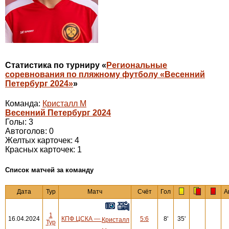
Статистика по турниру «
Региональные
соревнования по пляжному футболу «Весенний
Петербург 2024»
»
Команда:
Кристалл М
Весенний Петербург 2024
Голы: 3
Автоголов: 0
Желтых карточек: 4
Красных карточек: 1
Cписок матчей за команду
Дата
Тур
Матч
Счёт
Гол
А
1
16.04.2024
КПФ ЦСКА
—
5:6
8'
35'
Кристалл
Тур