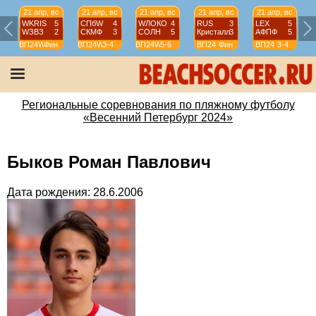
21 апр, вс
21 апр, вс
21 апр, вс
21 апр, вс
21 апр, вс
WKRIS
5
СПбW
4
WЛОКО
4
RUS
3
LEX
5
WЗВЗ
2
СКМФ
3
СОЛН
5
Кристалл
3
АФПФ
5
ВП24W
Фин
ВП24W
3-4
ВП24W
5-6
ВП24
Фин
ВП24
3-4
Региональные соревнования по пляжному футболу
«Весенний Петербург 2024»
Быков Роман Павлович
Дата рождения: 28.6.2006