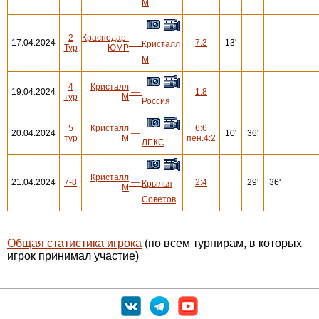
М
2
Краснодар-
17.04.2024
—
7:3
13'
Кристалл
Тур
ЮМР
М
4
Кристалл
19.04.2024
—
1:8
тур
М
Россия
5
Кристалл
6:6
20.04.2024
—
10'
36'
тур
М
пен.4:2
ЛЕКС
Кристалл
21.04.2024
7-8
—
2:4
29'
36'
Крылья
М
Советов
Общая статистика игрока
(по всем турнирам, в которых
игрок принимал участие)