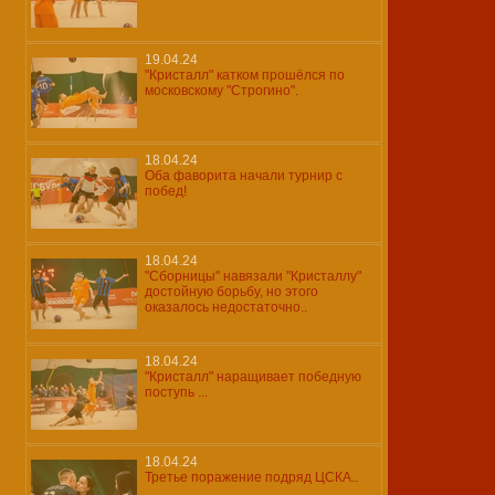
19.04.24
"Кристалл" катком прошёлся по
московскому "Строгино".
18.04.24
Оба фаворита начали турнир с
побед!
18.04.24
"Сборницы" навязали "Кристаллу"
достойную борьбу, но этого
оказалось недостаточно..
18.04.24
"Кристалл" наращивает победную
поступь ...
18.04.24
Третье поражение подряд ЦСКА..