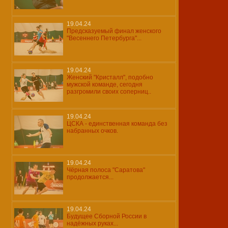
19.04.24
Предсказуемый финал женского
"Весеннего Петербурга"...
19.04.24
Женский "Кристалл", подобно
мужской команде, сегодня
разгромили своих соперниц..
19.04.24
ЦСКА - единственная команда без
набранных очков.
19.04.24
Чёрная полоса "Саратова"
продолжается...
19.04.24
Будущее Сборной России в
надёжных руках...