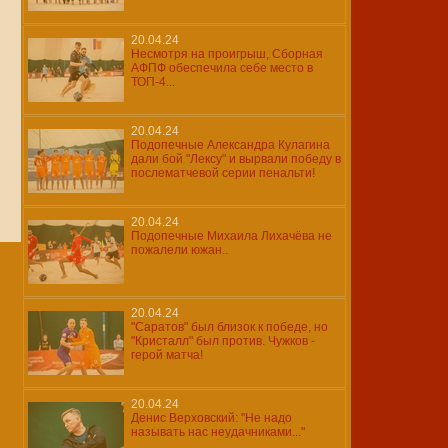
20.04.24
Несмотря на проигрыш, Сборная
АФПФ обеспечила себе место в
ТОП-4...
20.04.24
Подопечные Александра Кулагина
дали бой "Лексу" и вырвали победу в
послематчевой серии пенальти!
20.04.24
Подопечные Михаила Лихачёва не
пожалели южан..
20.04.24
"Саратов" был близок к победе, но
"Кристалл" был против. Чужков -
герой матча!
20.04.24
Денис Верховский: "Не надо
называть нас неудачниками..."