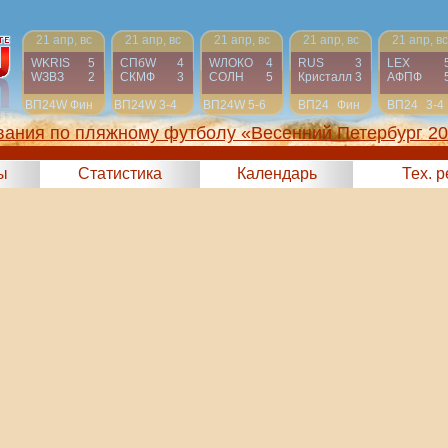
21 апр, вс
21 апр, вс
21 апр, вс
21 апр, вс
21 апр, вс
WKRIS
5
СПбW
4
WЛОКО
4
RUS
3
LEX
WЗВЗ
2
СКМФ
3
СОЛН
5
Кристалл
3
АФПФ
ВП24W
Фин
ВП24W
3-4
ВП24W
5-6
ВП24
Фин
ВП24
3-4
вания по пляжному футболу «Весенний Петербург 2
ы
Статистика
Календарь
Тех. 