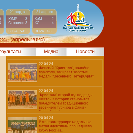
21 апр, вс
21 апр, вс
5
ЮМР
3
КрМ
2
5
Строгино
3
КС
4
ВП24
5-6
ВП24
7-8
024»
(апрель 2024)
результаты
Медиа
Новости
22.04.24
Женский "Кристалл", подобно
мужскому, забирает золотые
медали "Весеннего Петербурга"!
22.04.24
"Кристалл" второй год подряд и
шестой в истории становится
победителем традиционного
весеннего турнира в Санкт-
Петербурге!
20.04.24
В женском турнире медальные
матчи идентичны прошедшему
Кубку России..