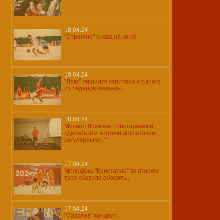
18.04.24
"Строгино" снова на коне!
18.04.24
"Лекс" лишился капитана и одного
из лидеров команды..
18.04.24
Михаил Лихачев: "Постараемся
сделать эти встречи достаточно
регулярными.."
17.04.24
Молодёжь "Кристалла" во втором
туре сбавила обороты.
17.04.24
"Саратов" хандрит..