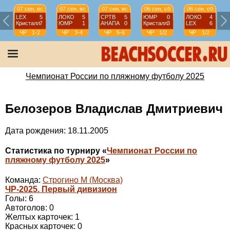
07 сен, вс
07 сен, вс
07 сен, вс
06 сен, сб
06 сен, сб
LEX
5
ЛОКО
5
СРТВ
5
ЮМР
0
ЛОКО
4
Кристалл
7
ЮМР
1
АНАПА
0
Кристалл
3
LEX
6
ЧР
1-2
ЧР
3-4
ЧР
5-6
ЧР
1/2
ЧР
1/2
Чемпионат России по пляжному футболу 2025
Белозеров Владислав Дмитриевич
Дата рождения: 18.11.2005
Статистика по турниру «
Чемпионат России по
пляжному футболу 2025
»
Команда:
Строгино М (Москва)
ЧР-2025. Первый дивизион
Голы: 6
Автоголов: 0
Желтых карточек: 1
Красных карточек: 0