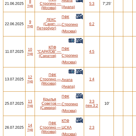
Анапа
8
21.06.2025
Строгино
—
5:3
7',25'
тур
(Анапа)
(Москва)
ПФК
ЛЕКС
9
22.06.2025
(Санкт-
—
6:2
Строгино
тур
Петербург)
(Москва)
КПФ
ПФК
10
11.07.2025
"САРАТОВ"
—
4:5
тур
Строгино
(Саратов)
(Москва)
ПФК
12
13.07.2025
Строгино
—
1:4
Анапа
тур
(Москва)
(Анапа)
ПФК
Крылья
13
3:3
25.07.2025
Советов
—
10'
Строгино
тур
пен.3:2
(Самара)
(Москва)
КПФ
ПФК
14
26.07.2025
Строгино
—
ЦСКА
2:3
тур
(Москва)
(Москва)