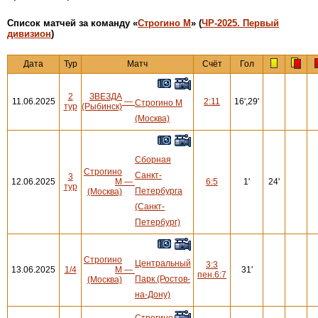
Cписок матчей за команду «
Строгино М
» (
ЧР-2025. Первый
дивизион
)
Дата
Тур
Матч
Счёт
Гол
2
ЗВЕЗДА
11.06.2025
—
2:11
16',29'
Строгино М
тур
(Рыбинск)
(Москва)
Сборная
Строгино
Санкт-
3
12.06.2025
М
—
6:5
1'
24'
тур
Петербурга
(Москва)
(Санкт-
Петербург)
Строгино
Центральный
3:3
13.06.2025
1/4
М
—
31'
пен.6:7
Парк (Ростов-
(Москва)
на-Дону)
Строгино