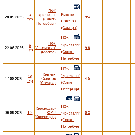
ПФК
Крылья
3
"Кристалл"
28.05.2025
—
9:4
тур
(Санкт-
Советов
Петербург)
(Самара)
ПФК
ПФК
"Кристалл"
9
22.06.2025
"Локомотив"
—
9:8
тур
(Санкт-
(Москва)
Петербург)
ПФК
Крылья
"Кристалл"
18
17.08.2025
Советов
—
4:5
тур
(Санкт-
(Самара)
Петербург)
ПФК
Краснодар-
06.09.2025
1/2
ЮМР
—
0:3
"Кристалл"
(Краснодар)
(Санкт-
Петербург)