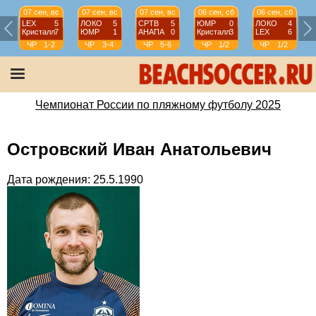
07 сен, вс
07 сен, вс
07 сен, вс
06 сен, сб
06 сен, сб
LEX
5
ЛОКО
5
СРТВ
5
ЮМР
0
ЛОКО
4
Кристалл
7
ЮМР
1
АНАПА
0
Кристалл
3
LEX
6
ЧР
1-2
ЧР
3-4
ЧР
5-6
ЧР
1/2
ЧР
1/2
Чемпионат России по пляжному футболу 2025
Островский Иван Анатольевич
Дата рождения: 25.5.1990