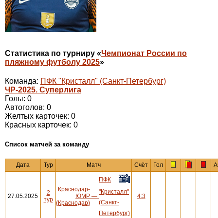
Статистика по турниру «
Чемпионат России по
пляжному футболу 2025
»
Команда:
ПФК "Кристалл" (Санкт-Петербург)
ЧР-2025. Суперлига
Голы: 0
Автоголов: 0
Желтых карточек: 0
Красных карточек: 0
Cписок матчей за команду
Дата
Тур
Матч
Счёт
Гол
А
ПФК
Краснодар-
"Кристалл"
2
27.05.2025
ЮМР
—
4:3
тур
(Санкт-
(Краснодар)
Петербург)