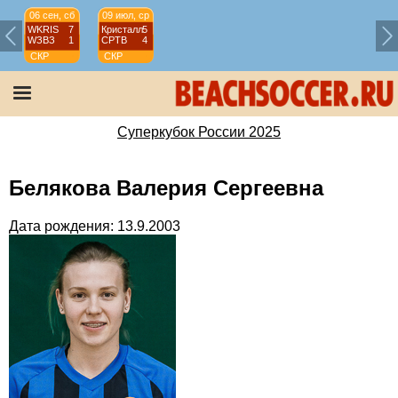
06 сен, сб
09 июл, ср
WKRIS
7
Кристалл
5
WЗВЗ
1
СРТВ
4
СКР
СКР
Суперкубок
Суперкубок
России
России
2025
2025
Суперкубок России 2025
Белякова Валерия Сергеевна
Дата рождения: 13.9.2003