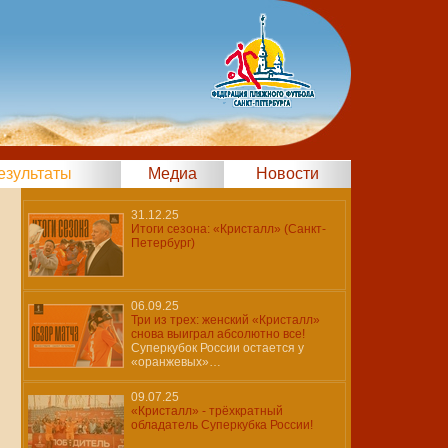
результаты
Медиа
Новости
31.12.25
Итоги сезона: «Кристалл» (Санкт-
Петербург)
06.09.25
Три из трех: женский «Кристалл»
снова выиграл абсолютно все!
Суперкубок России остается у
«оранжевых»…
09.07.25
«Кристалл» - трёхкратный
обладатель Суперкубка России!