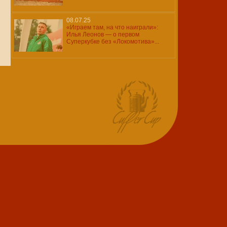
08.07.25
«Играем там, на что наиграли»:
Илья Леонов — о первом
Суперкубке без «Локомотива»...