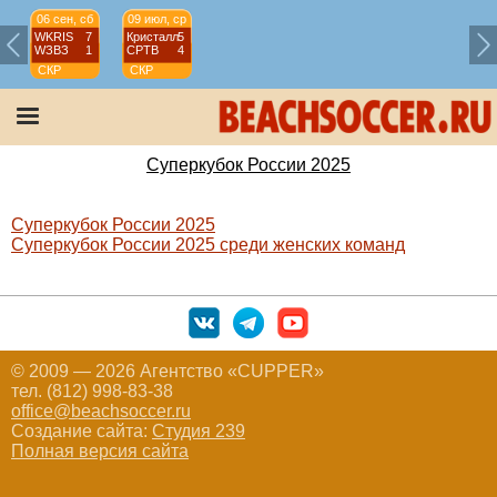
06 сен, сб
09 июл, ср
WKRIS
7
Кристалл
5
WЗВЗ
1
СРТВ
4
СКР
СКР
Суперкубок
Суперкубок
России
России
2025
2025
Суперкубок России 2025
Суперкубок России 2025
Суперкубок России 2025 среди женских команд
© 2009 — 2026 Агентство «CUPPER»
тел. (812) 998-83-38
office@beachsoccer.ru
Создание сайта:
Студия 239
Полная версия сайта