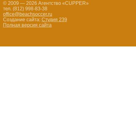
© 2009 — 2026 Агентство «CUPPER»
тел. (812) 998-83-38
office@beachsoccer.ru
Создание сайта:
Студия 239
Полная версия сайта