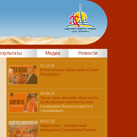
результаты
Медиа
Новости
31.12.25
Итоги сезона: «Кристалл» (Санкт-
Петербург)
06.09.25
Три из трех: женский «Кристалл»
снова выиграл абсолютно все!
Суперкубок России остается у
«оранжевых»…
09.07.25
«Кристалл» - трёхкратный
обладатель Суперкубка России!