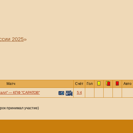
ссии 2025
»
Матч
Счёт
Гол
Авто
талл"
—
КПФ "САРАТОВ"
5:4
грок принимал участие)