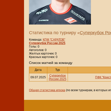
Статистика по турниру «
Суперкубок Ро
Команда:
КПФ "САРАТОВ"
Суперкубок России 2025
Голы: 0
Автоголов: 0
Желтых карточек: 0
Красных карточек: 0
Cписок матчей за команду
Дата
Тур
Суперкубок
09.07.2025
ПФК "Крис
России 2025
Общая статистика игрока
(по всем турнирам, в которых и