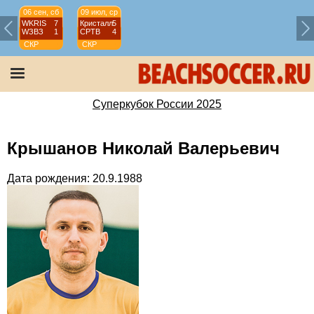
06 сен, сб
09 июл, ср
WKRIS
7
Кристалл
5
WЗВЗ
1
СРТВ
4
СКР
СКР
Суперкубок
Суперкубок
России
России
2025
2025
Суперкубок России 2025
Крышанов Николай Валерьевич
Дата рождения: 20.9.1988