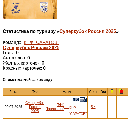
Статистика по турниру «
Суперкубок России 2025
»
Команда:
КПФ "САРАТОВ"
Суперкубок России 2025
Голы: 0
Автоголов: 0
Желтых карточек: 0
Красных карточек: 0
Cписок матчей за команду
Дата
Тур
Матч
Счёт
Гол
Суперкубок
ПФК
09.07.2025
России
—
5:4
КПФ
"Кристалл"
2025
"САРАТОВ"