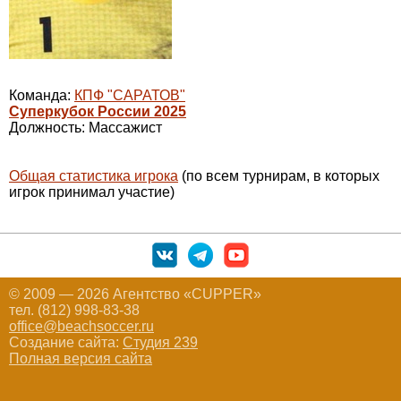
Команда:
КПФ "САРАТОВ"
Суперкубок России 2025
Должность: Массажист
Общая статистика игрока
(по всем турнирам, в которых
игрок принимал участие)
© 2009 — 2026 Агентство «CUPPER»
тел. (812) 998-83-38
office@beachsoccer.ru
Создание сайта:
Студия 239
Полная версия сайта