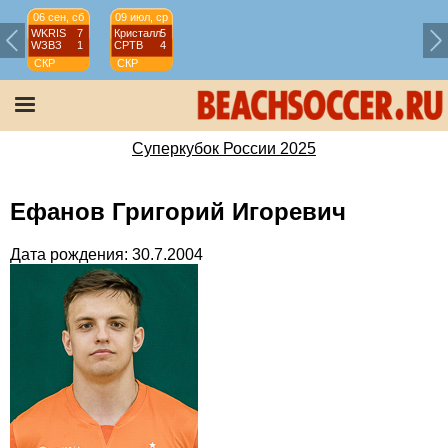
06 сен, сб
09 июл, ср
WKRIS
7
Кристалл
5
WЗВЗ
1
СРТВ
4
СКР
СКР
Суперкубок
Суперкубок
России
России
2025
2025
Суперкубок России 2025
Ефанов Григорий Игоревич
Дата рождения: 30.7.2004