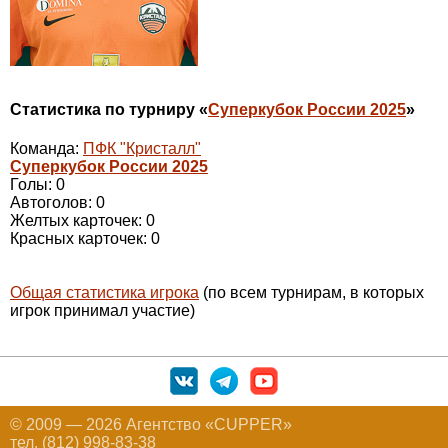
Статистика по турниру «
Суперкубок России 2025
»
Команда:
ПФК "Кристалл"
Суперкубок России 2025
Голы: 0
Автоголов: 0
Желтых карточек: 0
Красных карточек: 0
Общая статистика игрока
(по всем турнирам, в которых
игрок принимал участие)
© 2009 — 2026 Агентство «CUPPER»
тел. (812) 998-83-38