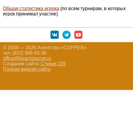
Общая статистика игрока
(по всем турнирам, в которых
игрок принимал участие)
© 2009 — 2026 Агентство «CUPPER»
тел. (812) 998-83-38
office@beachsoccer.ru
Создание сайта:
Студия 239
Полная версия сайта