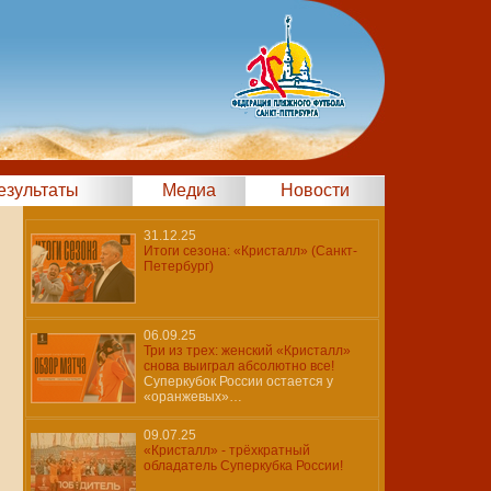
результаты
Медиа
Новости
31.12.25
Итоги сезона: «Кристалл» (Санкт-
Петербург)
06.09.25
Три из трех: женский «Кристалл»
снова выиграл абсолютно все!
Суперкубок России остается у
«оранжевых»…
09.07.25
«Кристалл» - трёхкратный
обладатель Суперкубка России!