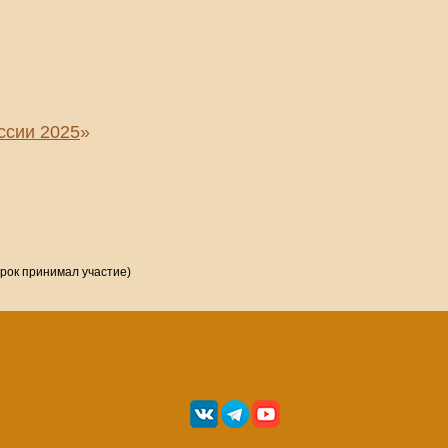
ссии 2025
»
грок принимал участие)