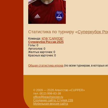
Статистика по турниру «
Суперкубок Ро
Команда:
КПФ "САРАТОВ"
Суперкубок России 2025
Голы: 0
Автоголов: 0
Желтых карточек: 0
Красных карточек: 0
Общая статистика игрока
(по всем турнирам, в которых и
© 2009 — 2026 Агентство «CUPPER»
тел. (812) 998-83-38
office@beachsoccer.ru
Создание сайта: Студия 239
Мобильная версия сайта