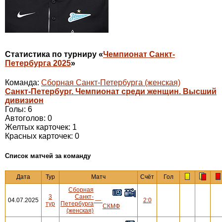
Статистика по турниру «
Чемпионат Санкт-
Петербурга 2025
»
Команда:
Сборная Санкт-Петербурга (женская)
Санкт-Петербург. Чемпионат среди женщин. Высший
дивизион
Голы: 6
Автоголов: 0
Желтых карточек: 1
Красных карточек: 0
Cписок матчей за команду
Дата
Тур
Матч
Счёт
Гол
Сборная
3
Санкт-
04.07.2025
—
2:0
тур
Петербурга
СКМФ
(женская)