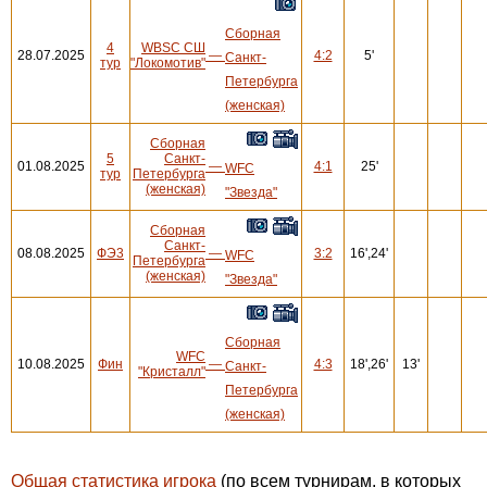
Сборная
4
WBSC СШ
28.07.2025
—
4:2
5'
Санкт-
тур
"Локомотив"
Петербурга
(женская)
Сборная
5
Санкт-
01.08.2025
—
4:1
25'
WFC
тур
Петербурга
(женская)
"Звезда"
Сборная
Санкт-
08.08.2025
ФЭ3
—
3:2
16',24'
WFC
Петербурга
(женская)
"Звезда"
Сборная
WFC
10.08.2025
Фин
—
4:3
18',26'
13'
Санкт-
"Кристалл"
Петербурга
(женская)
Общая статистика игрока
(по всем турнирам, в которых