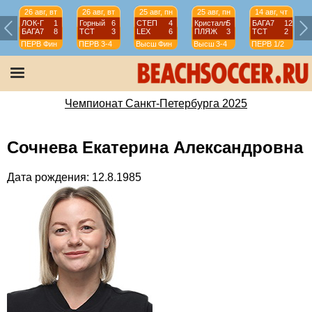
26 авг, вт
26 авг, вт
25 авг, пн
25 авг, пн
14 авг, чт
ЛОК-Г
1
Горный
6
СТЕП
4
Кристалл
5
БАГА7
12
БАГА7
8
ТСТ
3
LEX
6
ПЛЯЖ
3
ТСТ
2
ПЕРВ
Фин
ПЕРВ
3-4
Высш
Фин
Высш
3-4
ПЕРВ
1/2
Чемпионат Санкт-Петербурга 2025
Сочнева Екатерина Александровна
Дата рождения: 12.8.1985