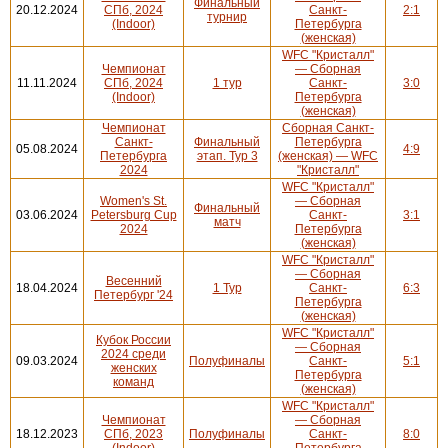
Финальный
20.12.2024
СПб, 2024
Санкт-
2:1
турнир
(Indoor)
Петербурга
(женская)
WFC "Кристалл"
Чемпионат
— Сборная
11.11.2024
СПб, 2024
1 тур
Санкт-
3:0
(Indoor)
Петербурга
(женская)
Чемпионат
Сборная Санкт-
Санкт-
Финальный
Петербурга
05.08.2024
4:9
Петербурга
этап. Тур 3
(женская) — WFC
2024
"Кристалл"
WFC "Кристалл"
Women's St.
— Сборная
Финальный
03.06.2024
Petersburg Cup
Санкт-
3:1
матч
2024
Петербурга
(женская)
WFC "Кристалл"
— Сборная
Весенний
18.04.2024
1 Тур
Санкт-
6:3
Петербург '24
Петербурга
(женская)
WFC "Кристалл"
Кубок России
— Сборная
2024 среди
09.03.2024
Полуфиналы
Санкт-
5:1
женских
Петербурга
команд
(женская)
WFC "Кристалл"
Чемпионат
— Сборная
18.12.2023
СПб, 2023
Полуфиналы
Санкт-
8:0
(Indoor)
Петербурга