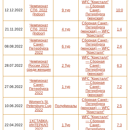
WFC "Кристалл"
Чемпионат
— Сборная
12.12.2022
СПб, 2022
9 тур
Санкт-
10:0
(Indoor)
Петербурга
(женская)
Сборная Санкт-
Чемпионат
Петербурга
21.11.2022
СПб, 2022
4 тур
1:4
(женская) — WFC
(Indoor)
"Кристалл"
Чемпионат
Сборная Санкт-
Санкт-
Петербурга
08.08.2022
6 тур
2:4
Петербурга
(женская) — WFC
2022
"Кристалл"
WFC "Кристалл"
Чемпионат
— Сборная
28.07.2022
России 2022
2 Тур
Санкт-
6:3
среди женщин
Петербурга
(женская)
WFC "Кристалл"
Чемпионат
— Сборная
Санкт-
27.06.2022
1 тур
Санкт-
7:2
Петербурга
Петербурга
2022
(женская)
Сборная Санкт-
Women's St.
Петербурга
10.06.2022
Petersburg Cup
Полуфиналы
2:5
(женская) — WFC
2022
"Кристалл"
WFC "Кристалл"
1ХСТАВКА-
— Сборная
22.04.2022
ИНТЕРКАП
1 Тур
Санкт-
7:3
2022
Петербурга