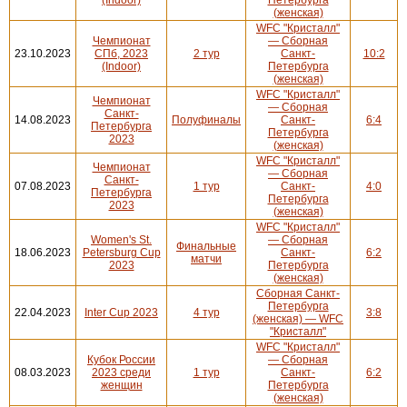
(женская)
WFC "Кристалл"
Чемпионат
— Сборная
23.10.2023
СПб, 2023
2 тур
Санкт-
10:2
(Indoor)
Петербурга
(женская)
WFC "Кристалл"
Чемпионат
— Сборная
Санкт-
14.08.2023
Полуфиналы
Санкт-
6:4
Петербурга
Петербурга
2023
(женская)
WFC "Кристалл"
Чемпионат
— Сборная
Санкт-
07.08.2023
1 тур
Санкт-
4:0
Петербурга
Петербурга
2023
(женская)
WFC "Кристалл"
Women's St.
— Сборная
Финальные
18.06.2023
Petersburg Cup
Санкт-
6:2
матчи
2023
Петербурга
(женская)
Сборная Санкт-
Петербурга
22.04.2023
Inter Cup 2023
4 тур
3:8
(женская) — WFC
"Кристалл"
WFC "Кристалл"
Кубок России
— Сборная
08.03.2023
2023 среди
1 тур
Санкт-
6:2
женщин
Петербурга
(женская)