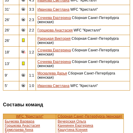
33'
4:3
Иванова Светлана
WFC "Кристалл"
31'
3:3
Иванова Светлана
WFC "Кристалл"
Сочнева Екатерина
Сборная Санкт-Петербурга
26'
2:3
(женская)
26'
2:2
Горшкова Анастасия
WFC "Кристалл"
Рарецкая Виктория
Сборная Санкт-Петербурга
26'
(женская)
Сочнева Екатерина
Сборная Санкт-Петербурга
18'
1:2
(женская)
Сочнева Екатерина
Сборная Санкт-Петербурга
13'
(женская)
Москалева Дарья
Сборная Санкт-Петербурга
9'
1:1
(женская)
5'
1:0
Иванова Светлана
WFC "Кристалл"
Составы команд
WFC "Кристалл"
Сборная Санкт-Петербурга (женская)
Бычкова Варвара
Вечерская Ольга
Горшкова Анастасия
Каннинен Екатерина
Ермолаева Анна
Кашутина Ксения