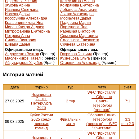
Ефремова Ксения
Колесникова Алена
Жукова Арина
Комракова Екатерина
Иванова Светлана
Лобанова Анастасия
Ивлева Дарья
Лысюк Александра
Косорукова Александра
Москалева Дарья
Крашенинникова Яна
Падерина Мария
Мирон Кастро Андреа
Портунова Яна
Митрофанова Екатерина
Рарецкая Виктория
Петрова Анна
Семенова Маргарита
Силина Виктория
Соловьева Елизавета
Шквара Дарья
Сочнева Екатерина
Официальные лица:
Официальные лица:
Андрусенко Виктор
(Тренер)
Гаврилов Гавриил
(Тренер)
Масленников Павел
(Тренер)
Кузнецова Ольга
(Тренер)
Абдукадыров Улугбек
(Врач)
Старшинов Александр
(Админ.)
История матчей
дата
турнир
тур
матч
счёт
WFC "Кристалл"
Чемпионат
— Сборная
Санкт-
27.06.2025
2 тур
Санкт-
7:1
Петербурга
Петербурга
2025
(женская)
Кубок России
Сборная Санкт-
2025 среди
Финальный
Петербурга
3:3
09.03.2025
женских
матч
(женская) — WFC
пен.2:3
команд
"Кристалл"
WFC "Кристалл"
Чемпионат
— Сборная