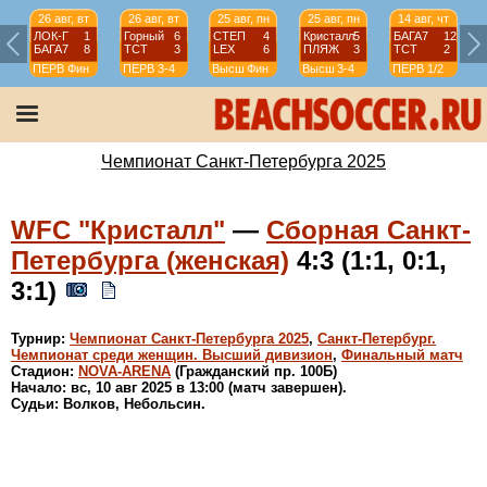
26 авг, вт
26 авг, вт
25 авг, пн
25 авг, пн
14 авг, чт
ЛОК-Г
1
Горный
6
СТЕП
4
Кристалл
5
БАГА7
12
БАГА7
8
ТСТ
3
LEX
6
ПЛЯЖ
3
ТСТ
2
ПЕРВ
Фин
ПЕРВ
3-4
Высш
Фин
Высш
3-4
ПЕРВ
1/2
Чемпионат Санкт-Петербурга 2025
WFC "Кристалл"
—
Сборная Санкт-
Петербурга (женская)
4:3 (1:1, 0:1,
3:1)
Турнир:
Чемпионат Санкт-Петербурга 2025
,
Санкт-Петербург.
Чемпионат среди женщин. Высший дивизион
,
Финальный матч
Стадион:
NOVA-ARENA
(Гражданский пр. 100Б)
Начало: вс, 10 авг 2025 в 13:00 (матч завершен).
Судьи: Волков, Небольсин.