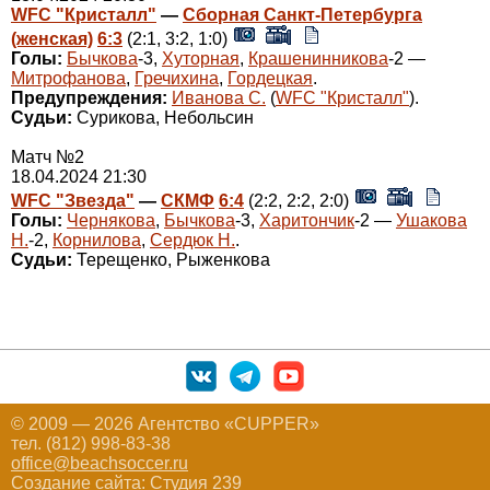
WFC "Кристалл"
—
Сборная Санкт-Петербурга
(женская)
6:3
(2:1, 3:2, 1:0)
Голы:
Бычкова
-3,
Хуторная
,
Крашенинникова
-2 —
Митрофанова
,
Гречихина
,
Гордецкая
.
Предупреждения:
Иванова С.
(
WFC "Кристалл"
).
Судьи:
Сурикова, Небольсин
Матч №2
18.04.2024 21:30
WFC "Звезда"
—
СКМФ
6:4
(2:2, 2:2, 2:0)
Голы:
Чернякова
,
Бычкова
-3,
Харитончик
-2 —
Ушакова
Н.
-2,
Корнилова
,
Сердюк Н.
.
Судьи:
Терещенко, Рыженкова
© 2009 — 2026 Агентство «CUPPER»
тел. (812) 998-83-38
office@beachsoccer.ru
Создание сайта:
Студия 239