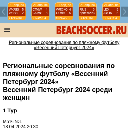
21 апр, вс
21 апр, вс
21 апр, вс
21 апр, вс
21 апр, вс
WKRIS
5
СПбW
4
WЛОКО
4
RUS
3
LEX
5
WЗВЗ
2
СКМФ
3
СОЛН
5
Кристалл
3
АФПФ
5
ВП24W
Фин
ВП24W
3-4
ВП24W
5-6
ВП24
Фин
ВП24
3-4
Региональные соревнования по пляжному футболу
«Весенний Петербург 2024»
Региональные соревнования по
пляжному футболу «Весенний
Петербург 2024»
Весенний Петербург 2024 среди
женщин
1 Тур
Матч №1
18.04.2024 20:30