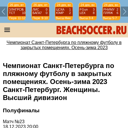
26 дек, вт
26 дек, вт
24 дек, вс
24 дек, вс
24 дек, вс
ЗЛНГРСК
5
ЛИС
0
ЦСКА
1
FGun
3
РНИМУ
2
ТСТ
10
БАГА7
0
ЮМР
2
LEX
8
ПЛЯЖ
6
Перв
11-12
Перв
9-10
Высш
Фин
Высш
3-4
Высш
5-7
Чемпионат Санкт-Петербурга по пляжному футболу в
закрытых помещениях. Осень-зима 2023
Чемпионат Санкт-Петербурга по
пляжному футболу в закрытых
помещениях. Осень-зима 2023
Санкт-Петербург. Женщины.
Высший дивизион
Полуфиналы
Матч №23
18.12.2023 20:00