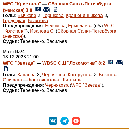
WFC "Кристалл"
—
Сборная Санкт-Петербурга
(женская)
8:0
Голы:
Бычкова
-2,
Горшкова
,
Крашенинникова
-3,
Гордецкая
,
Белякова
.
Предупреждения:
Белякова
,
Ермолаева
(оба
WFC
"Кристалл"
),
Иванова С.
(
Сборная Санкт-Петербурга
(женская)
).
Судьи:
Терещенко, Васильев
Матч №24
18.12.2023 21:00
WFC "Звезда"
—
WBSC СШ "Локомотив"
8:2
Голы:
Канаева
-3,
Чернякова
,
Косорукова
-2,
Бычкова
,
Спирина
—
Костюченкова
,
Шантырь
.
Предупреждения:
Чернякова
(
WFC "Звезда"
).
Судьи:
Терещенко, Васильев