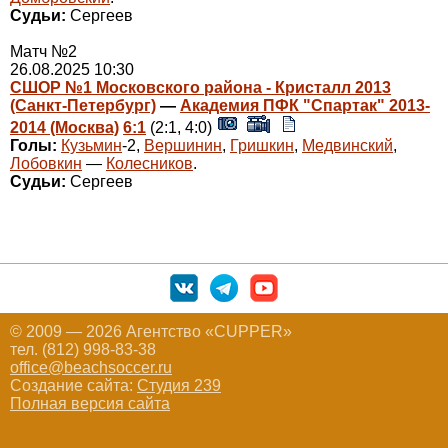
Судьи:
Сергеев
Матч №2
26.08.2025 10:30
СШОР №1 Московского района - Кристалл 2013
(Санкт-Петербург)
—
Академия ПФК "Спартак" 2013-
2014 (Москва)
6:1
(2:1, 4:0)
Голы:
Кузьмин
-2,
Вершинин
,
Гришкин
,
Медвинский
,
Лобовкин
—
Колесников
.
Судьи:
Сергеев
© 2009 — 2026 Агентство «CUPPER»
тел. (812) 998-83-38
office@beachsoccer.ru
Создание сайта:
Студия 239
Полная версия сайта