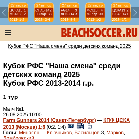
27 авг, ср
27 авг, ср
27 авг, ср
27 авг, ср
27 авг, ср
ЦСКА13
1
СПА3-14
2
FG14
3
МСК13
4
ЦСКА13
2
МСК13
2
ЛОККр13
3
ЛОКО14
3
ЛОККр13
0
СПА3-14
1
2013-
1-2
2013-
3-4
2013-
5-6
2013-
1/2
2013-
1/2
2014
2014
2014
2014
2014
Кубок РФС "Наша смена" среди детских команд 2025
Кубок РФС "Наша смена" среди
детских команд 2025
Кубок РФС 2013-2014 г.р.
1 тур
Матч №1
26.08.2025 10:00
Farm Gunners 2014 (Санкт-Петербург)
—
КПФ ЦСКА
2013 (Москва)
1:6
(0:2, 1:4)
Голы:
Минасян
—
Ключников
,
Васильцов
-3,
Марков
,
Домбровский
.